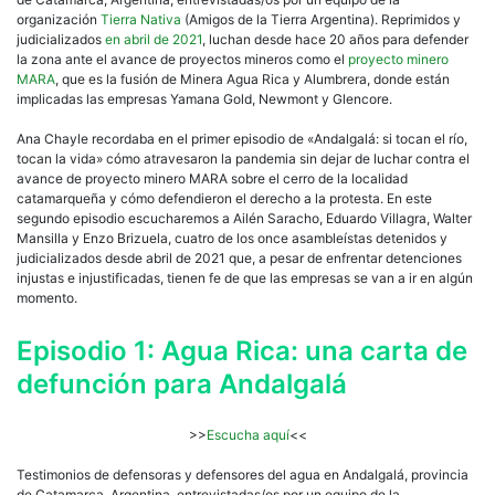
organización
Tierra Nativa
(Amigos de la Tierra Argentina). Reprimidos y
judicializados
en abril de 2021
, luchan desde hace 20 años para defender
la zona ante el avance de proyectos mineros como el
proyecto minero
MARA
, que es la fusión de Minera Agua Rica y Alumbrera, donde están
implicadas las empresas Yamana Gold, Newmont y Glencore.
Ana Chayle recordaba en el primer episodio de «Andalgalá: si tocan el río,
tocan la vida» cómo atravesaron la pandemia sin dejar de luchar contra el
avance de proyecto minero MARA sobre el cerro de la localidad
catamarqueña y cómo defendieron el derecho a la protesta. En este
segundo episodio escucharemos a Ailén Saracho, Eduardo Villagra, Walter
Mansilla y Enzo Brizuela, cuatro de los once asambleístas detenidos y
judicializados desde abril de 2021 que, a pesar de enfrentar detenciones
injustas e injustificadas, tienen fe de que las empresas se van a ir en algún
momento.
Episodio 1: Agua Rica: una carta de
defunción para Andalgalá
>>
Escucha aquí
<<
Testimonios de defensoras y defensores del agua en Andalgalá, provincia
de Catamarca, Argentina, entrevistadas/os por un equipo de la