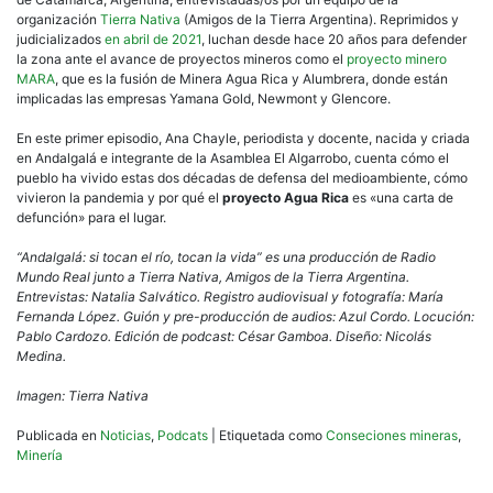
organización
Tierra Nativa
(Amigos de la Tierra Argentina). Reprimidos y
judicializados
en abril de 2021
, luchan desde hace 20 años para defender
la zona ante el avance de proyectos mineros como el
proyecto minero
MARA
, que es la fusión de Minera Agua Rica y Alumbrera, donde están
implicadas las empresas Yamana Gold, Newmont y Glencore.
En este primer episodio, Ana Chayle, periodista y docente, nacida y criada
en Andalgalá e integrante de la Asamblea El Algarrobo, cuenta cómo el
pueblo ha vivido estas dos décadas de defensa del medioambiente, cómo
vivieron la pandemia y por qué el
proyecto Agua Rica
es «una carta de
defunción» para el lugar.
“Andalgalá: si tocan el río, tocan la vida” es una producción de Radio
Mundo Real junto a Tierra Nativa, Amigos de la Tierra Argentina.
Entrevistas: Natalia Salvático. Registro audiovisual y fotografía: María
Fernanda López. Guión y pre-producción de audios: Azul Cordo. Locución:
Pablo Cardozo. Edición de podcast: César Gamboa. Diseño: Nicolás
Medina.
Imagen: Tierra Nativa
Publicada en
Noticias
,
Podcats
|
Etiquetada como
Conseciones mineras
,
Minería