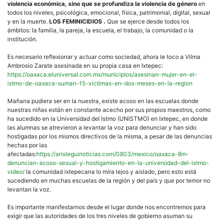
violencia económica, sino que se profundiza la violencia de género
en
todos los niveles, psicológica, emocional, física, patrimonial, digital, sexual
y en la muerte.
LOS FEMINICIDIOS .
Que se ejerce desde todos los
ámbitos: la familia, la pareja, la escuela, el trabajo, la comunidad o la
institución.
Es necesario reflexionar y actuar como sociedad, ahora le toco a Vilma
Ambrosio Zarate asesinada en su propia casa en Ixtepec:
https://oaxaca.eluniversal.com.mx/municipios/asesinan-mujer-en-el-
istmo-de-oaxaca-suman-15-victimas-en-dos-meses-en-la-region
Mañana pudiera ser en la nuestra, existe acoso en las escuelas donde
nuestras niñas están en constante acecho por sus propios maestros, como
ha sucedido en la Universidad del Istmo (UNISTMO) en Ixtepec, en donde
las alumnas se atrevieron a levantar la voz para denunciar y han sido
hostigadas por los mismos directivos de la misma, a pesar de las denuncias
hechas por las
afectadas:
https://aristeguinoticias.com/0803/mexico/oaxaca-8m-
denuncian-acoso-sexual-y-hostigamiento-en-la-universidad-del-istmo-
video/
la comunidad ixtepecana lo mira lejos y aislado, pero esto está
sucediendo en muchas escuelas de la región y del país y que por temor no
levantan la voz.
Es importante manifestarnos desde el lugar donde nos encontremos para
exigir que las autoridades de los tres niveles de gobierno asuman su