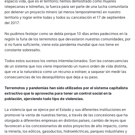
espacio vida, que es el territorio; hemos demostrado como mujeres
ixtepecanas e Istmeñas, la fuerza para ser parte de una lucha comunitaria
por detener un proyecto minero (al menos temporalmente) en nuestro
territorio y lograr entre todas y todos su cancelación el 17 de septiembre
del 2017.
No pudimos festejar como se debía porque 10 días antes padecimos en la
región la furia de los terremotos que devastaron nuestras comunidades, por
si no fuera suficiente, viene esta pandemia mundial que nos tiene en
constante sobresalto.
Todos estos sucesos los vemos interrelacionados. Son las consecuencias
de un sistema que nos viene imponiendo un nuevo orden de vida distinta,
que ve a la naturaleza como un recurso a extraer, a saquear sin medir las
consecuencias de los desequilibrios que deja a su paso.
Terremotos y pandemias han sido utilizados por el sistema capitalista
extractivo que lo aprovecha para tener un control social en la
población, ejerciendo todo tipo de violencias.
La violencia que se ejerce por el Estado y sus diferentes instituciones en
promover la venta de nuestras tierras, a través de las concesiones que ha
otorgado a diferentes empresas en distintos países; cambio de leyes que
favorecen a los concesionarios de estos proyectos de alto impacto, como
la minería, los eólicos, gasoductos, hidroeléctricas, parques industriales y