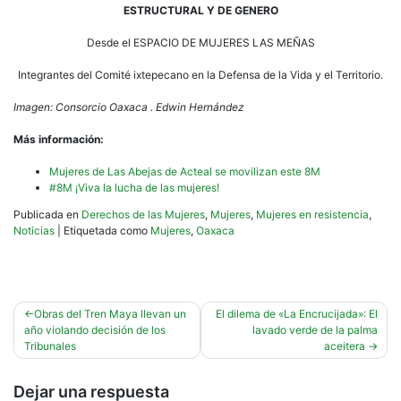
ESTRUCTURAL Y DE GENERO
Desde el ESPACIO DE MUJERES LAS MEÑAS
Integrantes del Comité ixtepecano en la Defensa de la Vida y el Territorio.
Imagen: Consorcio Oaxaca . Edwin Hernández
Más información:
Mujeres de Las Abejas de Acteal se movilizan este 8M
#8M ¡Viva la lucha de las mujeres!
Publicada en
Derechos de las Mujeres
,
Mujeres
,
Mujeres en resistencia
,
Noticias
|
Etiquetada como
Mujeres
,
Oaxaca
Navegación
Obras del Tren Maya llevan un
El dilema de «La Encrucijada»: El
año violando decisión de los
lavado verde de la palma
de
Tribunales
aceitera
entradas
Dejar una respuesta