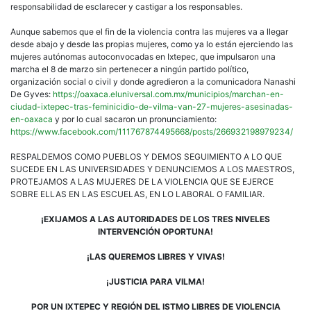
responsabilidad de esclarecer y castigar a los responsables.
Aunque sabemos que el fin de la violencia contra las mujeres va a llegar
desde abajo y desde las propias mujeres, como ya lo están ejerciendo las
mujeres autónomas autoconvocadas en Ixtepec, que impulsaron una
marcha el 8 de marzo sin pertenecer a ningún partido político,
organización social o civil y donde agredieron a la comunicadora Nanashi
De Gyves:
https://oaxaca.eluniversal.com.mx/municipios/marchan-en-
ciudad-ixtepec-tras-feminicidio-de-vilma-van-27-mujeres-asesinadas-
en-oaxaca
y por lo cual sacaron un pronunciamiento:
https://www.facebook.com/111767874495668/posts/266932198979234/
RESPALDEMOS COMO PUEBLOS Y DEMOS SEGUIMIENTO A LO QUE
SUCEDE EN LAS UNIVERSIDADES Y DENUNCIEMOS A LOS MAESTROS,
PROTEJAMOS A LAS MUJERES DE LA VIOLENCIA QUE SE EJERCE
SOBRE ELLAS EN LAS ESCUELAS, EN LO LABORAL O FAMILIAR.
¡EXIJAMOS A LAS AUTORIDADES DE LOS TRES NIVELES
INTERVENCIÓN OPORTUNA!
¡LAS QUEREMOS LIBRES Y VIVAS!
¡JUSTICIA PARA VILMA!
POR UN IXTEPEC Y REGIÓN DEL ISTMO LIBRES DE VIOLENCIA