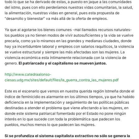
todo lo que se ha derivado de estas, a puesto en jaque a las comunidades
del istmo, pues con ello perderíamos nuestras vidas comunitarias, la salud,
la alimentación, nuestras vidas en general, pues esta propuesta de
“desarrollo y bienestar” va más allá de la oferta de empleos.
Ya que al agotarse los bienes comunes -mal llamados recursos naturales-
los pueblos ya no tienen modos de vivir autosuficientes y la vida se vuelve
precaria, como ya lo miramos en las grandes y medianas ciudades, donde
hay ya incertidumbre laboral y empleos con salarios raquíticos, la violencia
se vuelve estructural y siempre las más afectadas son las mujeres. La
violencia económica esta íntimamente relacionada con la violencia de
genero.
El patriarcado y el capitalismo se mueven juntos.
http://www.catedraalonso-
ciesas.udg.mx/sites/default/files/la_guerra_contra_las_mujeres.pdf
Este es el escenario que vemos en nuestra querida región Istmeña donde el
índice de feminicidio es alarmante en los últimos tiempos, ya que ha habido
deficiencia en la implementación y seguimiento de las políticas públicas
destinadas a atender el problema que viene afectando a las mujeres, en
donde este sistema patriarcal fomentado por el Estado no pone ningún
interés en lo que sucede con toda la problemática que padecen los
pueblos, muchos menos lo que padecen las mujeres.
Si se profundiza el sistema capitalista extractivo no sólo se genera la