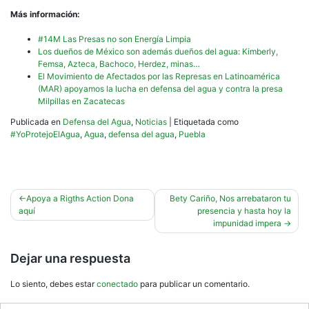
Más información:
#14M Las Presas no son Energía Limpia
Los dueños de México son además dueños del agua: Kimberly,
Femsa, Azteca, Bachoco, Herdez, minas…
El Movimiento de Afectados por las Represas en Latinoamérica
(MAR) apoyamos la lucha en defensa del agua y contra la presa
Milpillas en Zacatecas
Publicada en
Defensa del Agua
,
Noticias
|
Etiquetada como
#YoProtejoElAgua
,
Agua
,
defensa del agua
,
Puebla
Navegación
Apoya a Rigths Action Dona
Bety Cariño, Nos arrebataron tu
aquí
presencia y hasta hoy la
de
impunidad impera
entradas
Dejar una respuesta
Lo siento, debes estar
conectado
para publicar un comentario.