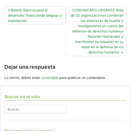
Navegación
Boletín Bancos para el
COMUNICADO URGENTE: Más
desarrollo: financiando despojo y
de 20 organizaciones condenan
de
explotación
las amenazas de muerte y
entradas
hostigamiento en contra del
defensor de derechos humanos
Nataniel Hernández y
manifiestan su respaldo en su
labor en la defensa de los
derechos humanos
Dejar una respuesta
Lo siento, debes estar
conectado
para publicar un comentario.
Buscar en el sitio
Nuestras redes sociales