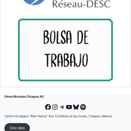
Otros Mundos Chiapas AC
Facebook
Instagram
Telegram
YouTube
Bluesky
Spotify
Centro Ecológico "Alter Natos" San Cristóbal de las Casas, Chiapas, Mexico.
Sitio Web