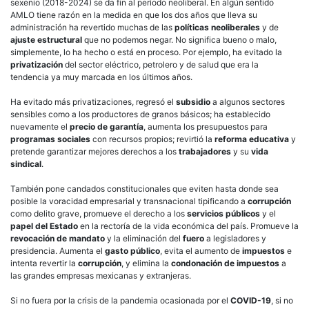
sexenio (2018-2024) se da fin al período neoliberal. En algún sentido
AMLO tiene razón en la medida en que los dos años que lleva su
administración ha revertido muchas de las
políticas neoliberales
y de
ajuste estructural
que no podemos negar. No significa bueno o malo,
simplemente, lo ha hecho o está en proceso. Por ejemplo, ha evitado la
privatización
del sector eléctrico, petrolero y de salud que era la
tendencia ya muy marcada en los últimos años.
Ha evitado más privatizaciones, regresó el
subsidio
a algunos sectores
sensibles como a los productores de granos básicos; ha establecido
nuevamente el
precio de garantía
, aumenta los presupuestos para
programas sociales
con recursos propios; revirtió la
reforma educativa
y
pretende garantizar mejores derechos a los
trabajadores
y su
vida
sindical
.
También pone candados constitucionales que eviten hasta donde sea
posible la voracidad empresarial y transnacional tipificando a
corrupción
como delito grave, promueve el derecho a los
servicios públicos
y el
papel del Estado
en la rectoría de la vida económica del país. Promueve la
revocación de mandato
y la eliminación del
fuero
a legisladores y
presidencia. Aumenta el
gasto público
, evita el aumento de
impuestos
e
intenta revertir la
corrupción
, y elimina la
condonación de impuestos
a
las grandes empresas mexicanas y extranjeras.
Si no fuera por la crisis de la pandemia ocasionada por el
COVID-19
, si no