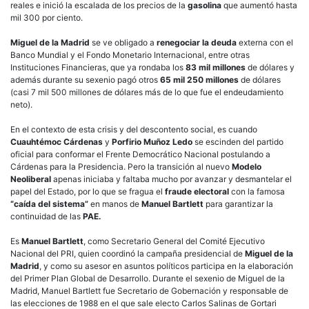
reales e inició la escalada de los precios de la
gasolina
que aumentó hasta
mil 300 por ciento.
Miguel de la Madrid
se ve obligado a
renegociar la deuda
externa con el
Banco Mundial y el Fondo Monetario Internacional, entre otras
Instituciones Financieras, que ya rondaba los
83 mil millones
de dólares y
además durante su sexenio pagó otros
65 mil 250 millones
de dólares
(casi 7 mil 500 millones de dólares más de lo que fue el endeudamiento
neto).
En el contexto de esta crisis y del descontento social, es cuando
Cuauhtémoc Cárdenas
y
Porfirio Muñoz Ledo
se escinden del partido
oficial para conformar el Frente Democrático Nacional postulando a
Cárdenas para la Presidencia. Pero la transición al nuevo
Modelo
Neoliberal
apenas iniciaba y faltaba mucho por avanzar y desmantelar el
papel del Estado, por lo que se fragua el
fraude electoral
con la famosa
“caída del sistema”
en manos de
Manuel Bartlett
para garantizar la
continuidad de las
PAE.
Es
Manuel Bartlett
, como Secretario General del Comité Ejecutivo
Nacional del PRI, quien coordinó la campaña presidencial de
Miguel de la
Madrid
, y como su asesor en asuntos políticos participa en la elaboración
del Primer Plan Global de Desarrollo. Durante el sexenio de Miguel de la
Madrid, Manuel Bartlett fue Secretario de Gobernación y responsable de
las elecciones de 1988 en el que sale electo Carlos Salinas de Gortari