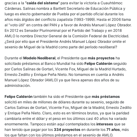
gracias a la
“caída del sistema”
para evitar la victoria a Cuauhtémoc
Cárdenas. Salinas nombra a Bartlett Secretario de Educación Pública y
luego es electo gobernador de Puebla por el partido oficial durante los
años más álgidos del conflicto zapatista (1993-1999). Hasta el 2006 llama
al “voto útil” en contra del PAN y a favor de Andrés Manuel López Obrador.
En 2012 es Senador Plurinominal por el Partido del Trabajo y en 2018
AMLO lo nombra Director General de la Comisión Federal de Electricidad.
¿Será por ello que el Presidente Andrés Manuel López Obrador omite el
sexenio de Miguel de la Madrid como parte del período neoliberal?
Durante el
Modelo Neoliberal
, el Presidente que
más proyectos
ha
solicitado préstamos al Banco Mundial ha sido
Felipe Calderón
seguido
por Carlos Salinas de Gortari, Vicente Fox, Miguel de la Madrid Hurtado,
Ernesto Zedillo y Enrique Peña Nieto. No tomamos en cuenta a Andrés
Manuel López Obrador (AMLO) ya que lleva apenas dos años de su
administración.
Felipe Calderón
también ha sido el Presidente que
más préstamos
solicitó en miles de millones de dólares durante su sexenio, seguido de
Carlos Salinas de Gortari, Vicente Fox, Miguel de la Madrid, Ernesto Zedillo
y Enrique Peña Nieto. Claro, esto es en términos brutos, ya que la paridad
cambiaria entre el dólar y el peso en los últimos casi 40 años ha variado
enormemente. Tampoco están aquí contemplados los
intereses
que se
han tenido que pagar por los
334 proyectos
en durante los
71 años
, más
los que faltan con los últimos préstamos en el sexenio de AMLO.