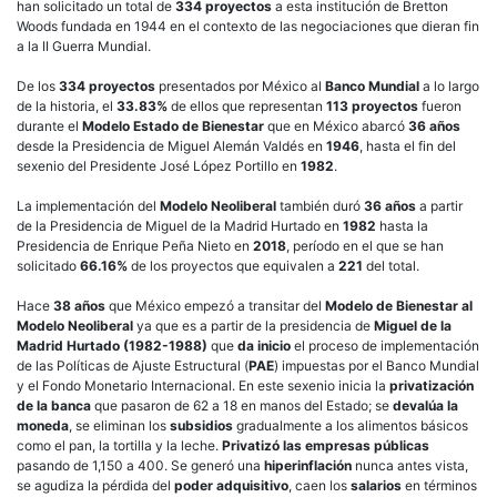
han solicitado un total de
334 proyectos
a esta institución de Bretton
Woods fundada en 1944 en el contexto de las negociaciones que dieran fin
a la II Guerra Mundial.
De los
334 proyectos
presentados por México al
Banco Mundial
a lo largo
de la historia, el
33.83%
de ellos que representan
113 proyectos
fueron
durante el
Modelo Estado de Bienestar
que en México abarcó
36 años
desde la Presidencia de Miguel Alemán Valdés en
1946
, hasta el fin del
sexenio del Presidente José López Portillo en
1982
.
La implementación del
Modelo Neoliberal
también duró
36 años
a partir
de la Presidencia de Miguel de la Madrid Hurtado en
1982
hasta la
Presidencia de Enrique Peña Nieto en
2018
, período en el que se han
solicitado
66.16%
de los proyectos que equivalen a
221
del total.
Hace
38 años
que México empezó a transitar del
Modelo de Bienestar al
Modelo Neoliberal
ya que es a partir de la presidencia de
Miguel de la
Madrid Hurtado (1982-1988)
que
da inicio
el proceso de implementación
de las Políticas de Ajuste Estructural (
PAE
) impuestas por el Banco Mundial
y el Fondo Monetario Internacional. En este sexenio inicia la
privatización
de la banca
que pasaron de 62 a 18 en manos del Estado; se
devalúa la
moneda
, se eliminan los
subsidios
gradualmente a los alimentos básicos
como el pan, la tortilla y la leche.
Privatizó las empresas públicas
pasando de 1,150 a 400. Se generó una
hiperinflación
nunca antes vista,
se agudiza la pérdida del
poder adquisitivo
, caen los
salarios
en términos