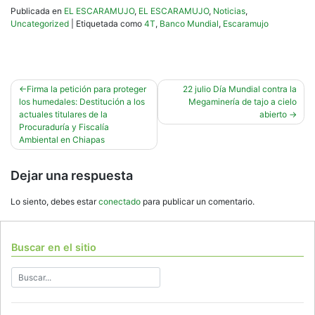
Publicada en
EL ESCARAMUJO
,
EL ESCARAMUJO
,
Noticias
,
Uncategorized
|
Etiquetada como
4T
,
Banco Mundial
,
Escaramujo
Navegación
Firma la petición para proteger
22 julio Día Mundial contra la
los humedales: Destitución a los
Megaminería de tajo a cielo
de
actuales titulares de la
abierto
entradas
Procuraduría y Fiscalía
Ambiental en Chiapas
Dejar una respuesta
Lo siento, debes estar
conectado
para publicar un comentario.
Buscar en el sitio