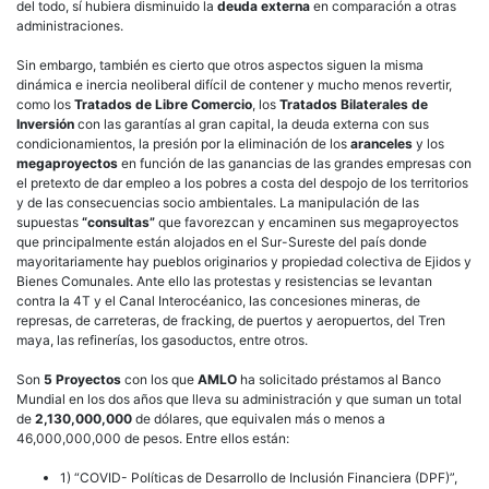
del todo, sí hubiera disminuido la
deuda externa
en comparación a otras
administraciones.
Sin embargo, también es cierto que otros aspectos siguen la misma
dinámica e inercia neoliberal difícil de contener y mucho menos revertir,
como los
Tratados de Libre Comercio
, los
Tratados Bilaterales de
Inversión
con las garantías al gran capital, la deuda externa con sus
condicionamientos, la presión por la eliminación de los
aranceles
y los
megaproyectos
en función de las ganancias de las grandes empresas con
el pretexto de dar empleo a los pobres a costa del despojo de los territorios
y de las consecuencias socio ambientales. La manipulación de las
supuestas
“consultas”
que favorezcan y encaminen sus megaproyectos
que principalmente están alojados en el Sur-Sureste del país donde
mayoritariamente hay pueblos originarios y propiedad colectiva de Ejidos y
Bienes Comunales. Ante ello las protestas y resistencias se levantan
contra la 4T y el Canal Interocéanico, las concesiones mineras, de
represas, de carreteras, de fracking, de puertos y aeropuertos, del Tren
maya, las refinerías, los gasoductos, entre otros.
Son
5 Proyectos
con los que
AMLO
ha solicitado préstamos al Banco
Mundial en los dos años que lleva su administración y que suman un total
de
2,130,000,000
de dólares, que equivalen más o menos a
46,000,000,000 de pesos. Entre ellos están:
1) “COVID- Políticas de Desarrollo de Inclusión Financiera (DPF)”,