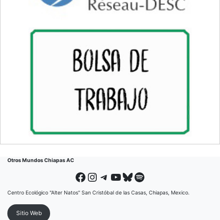
Otros Mundos Chiapas AC
Facebook
Instagram
Telegram
YouTube
Bluesky
Spotify
Centro Ecológico "Alter Natos" San Cristóbal de las Casas, Chiapas, Mexico.
Sitio Web