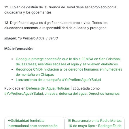
12. El plan de gestión de la Cuenca de Jovel debe ser apropiado por la
ciudadanía y los gobernantes
13. Dignificar el agua es dignificar nuestra propia vida. Todos los
ciudadanos tenemos la responsabilidad de cuidarla y protegerla.
Imagen: Yo Prefiero Agua y Salud
Más información:
Conagua protege concesión que le dio a FEMSA en San Cristóbal
de las Casas; mientras escasea el agua y se vuelven diabéticos
Reconoce CNDH violación a los derechos humanos en humedales
de montaña en Chiapas
Lanzamiento de la campaña #YoPrefieroAguaYSalud
Publicada en
Defensa del Agua
,
Noticias
|
Etiquetada como
#YoPrefieroAguaYSalud
,
chiapas
,
defensa del agua
,
Derechos humanos
Navegación
Solidaridad feminista
El Escaramujo en la Radio Martes
internacional ante cancelación
10 de mayo 6pm – Radiografía de