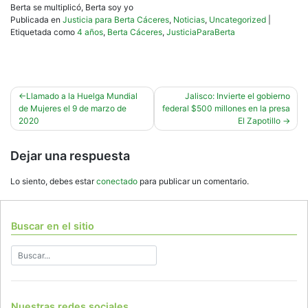
Berta se multiplicó, Berta soy yo
Publicada en
Justicia para Berta Cáceres
,
Noticias
,
Uncategorized
|
Etiquetada como
4 años
,
Berta Cáceres
,
JusticiaParaBerta
Navegación
Llamado a la Huelga Mundial
Jalisco: Invierte el gobierno
de Mujeres el 9 de marzo de
federal $500 millones en la presa
de
2020
El Zapotillo
entradas
Dejar una respuesta
Lo siento, debes estar
conectado
para publicar un comentario.
Buscar en el sitio
Nuestras redes sociales