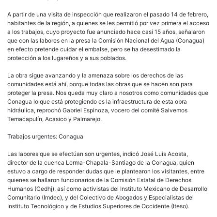
A partir de una visita de inspección que realizaron el pasado 14 de febrero,
habitantes de la región, a quienes se les permitió por vez primera el acceso
a los trabajos, cuyo proyecto fue anunciado hace casi 15 años, señalaron
que con las labores en la presa la Comisión Nacional del Agua (Conagua)
en efecto pretende cuidar el embalse, pero se ha desestimado la
protección a los lugareños y a sus poblados.
La obra sigue avanzando y la amenaza sobre los derechos de las
comunidades está ahí, porque todas las obras que se hacen son para
proteger la presa. Nos queda muy claro a nosotros como comunidades que
Conagua lo que está protegiendo es la infraestructura de esta obra
hidráulica, reprochó Gabriel Espinoza, vocero del comité Salvemos
Temacapulín, Acasico y Palmarejo.
Trabajos urgentes: Conagua
Las labores que se efectúan son urgentes, indicó José Luis Acosta,
director de la cuenca Lerma-Chapala-Santiago de la Conagua, quien
estuvo a cargo de responder dudas que le plantearon los visitantes, entre
quienes se hallaron funcionarios de la Comisión Estatal de Derechos
Humanos (Cedhj), así como activistas del Instituto Mexicano de Desarrollo
Comunitario (Imdec), y del Colectivo de Abogados y Especialistas del
Instituto Tecnológico y de Estudios Superiores de Occidente (Iteso).