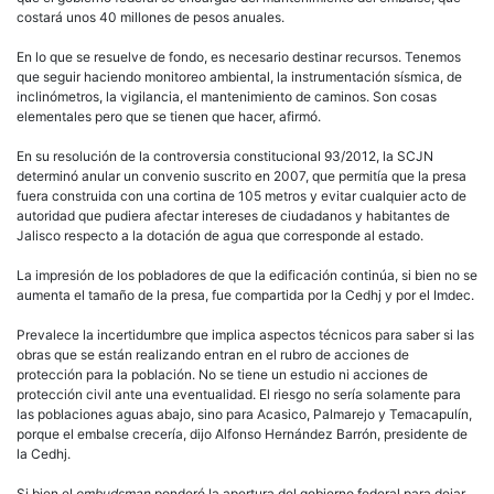
costará unos 40 millones de pesos anuales.
En lo que se resuelve de fondo, es necesario destinar recursos. Tenemos
que seguir haciendo monitoreo ambiental, la instrumentación sísmica, de
inclinómetros, la vigilancia, el mantenimiento de caminos. Son cosas
elementales pero que se tienen que hacer, afirmó.
En su resolución de la controversia constitucional 93/2012, la SCJN
determinó anular un convenio suscrito en 2007, que permitía que la presa
fuera construida con una cortina de 105 metros y evitar cualquier acto de
autoridad que pudiera afectar intereses de ciudadanos y habitantes de
Jalisco respecto a la dotación de agua que corresponde al estado.
La impresión de los pobladores de que la edificación continúa, si bien no se
aumenta el tamaño de la presa, fue compartida por la Cedhj y por el Imdec.
Prevalece la incertidumbre que implica aspectos técnicos para saber si las
obras que se están realizando entran en el rubro de acciones de
protección para la población. No se tiene un estudio ni acciones de
protección civil ante una eventualidad. El riesgo no sería solamente para
las poblaciones aguas abajo, sino para Acasico, Palmarejo y Temacapulín,
porque el embalse crecería, dijo Alfonso Hernández Barrón, presidente de
la Cedhj.
Si bien el
ombudsman
ponderó la apertura del gobierno federal para dejar