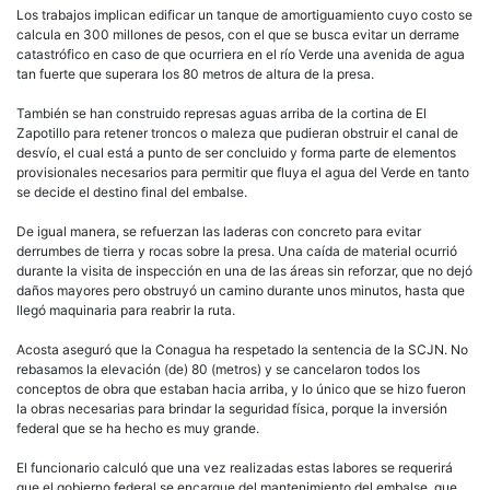
Los trabajos implican edificar un tanque de amortiguamiento cuyo costo se
calcula en 300 millones de pesos, con el que se busca evitar un derrame
catastrófico en caso de que ocurriera en el río Verde una avenida de agua
tan fuerte que superara los 80 metros de altura de la presa.
También se han construido represas aguas arriba de la cortina de El
Zapotillo para retener troncos o maleza que pudieran obstruir el canal de
desvío, el cual está a punto de ser concluido y forma parte de elementos
provisionales necesarios para permitir que fluya el agua del Verde en tanto
se decide el destino final del embalse.
De igual manera, se refuerzan las laderas con concreto para evitar
derrumbes de tierra y rocas sobre la presa. Una caída de material ocurrió
durante la visita de inspección en una de las áreas sin reforzar, que no dejó
daños mayores pero obstruyó un camino durante unos minutos, hasta que
llegó maquinaria para reabrir la ruta.
Acosta aseguró que la Conagua ha respetado la sentencia de la SCJN. No
rebasamos la elevación (de) 80 (metros) y se cancelaron todos los
conceptos de obra que estaban hacia arriba, y lo único que se hizo fueron
la obras necesarias para brindar la seguridad física, porque la inversión
federal que se ha hecho es muy grande.
El funcionario calculó que una vez realizadas estas labores se requerirá
que el gobierno federal se encargue del mantenimiento del embalse, que