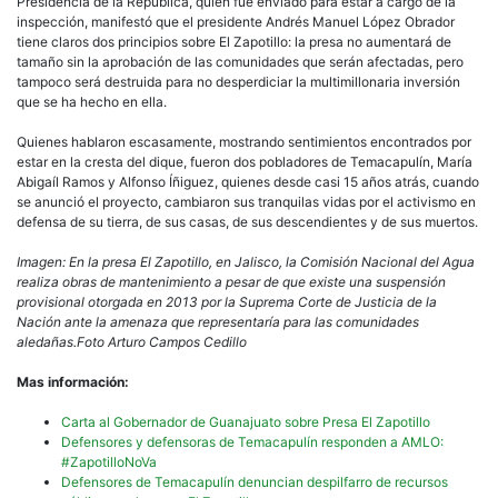
Presidencia de la República, quien fue enviado para estar a cargo de la
inspección, manifestó que el presidente Andrés Manuel López Obrador
tiene claros dos principios sobre El Zapotillo: la presa no aumentará de
tamaño sin la aprobación de las comunidades que serán afectadas, pero
tampoco será destruida para no desperdiciar la multimillonaria inversión
que se ha hecho en ella.
Quienes hablaron escasamente, mostrando sentimientos encontrados por
estar en la cresta del dique, fueron dos pobladores de Temacapulín, María
Abigaíl Ramos y Alfonso Íñiguez, quienes desde casi 15 años atrás, cuando
se anunció el proyecto, cambiaron sus tranquilas vidas por el activismo en
defensa de su tierra, de sus casas, de sus descendientes y de sus muertos.
Imagen: En la presa El Zapotillo, en Jalisco, la Comisión Nacional del Agua
realiza obras de mantenimiento a pesar de que existe una suspensión
provisional otorgada en 2013 por la Suprema Corte de Justicia de la
Nación ante la amenaza que representaría para las comunidades
aledañas.Foto Arturo Campos Cedillo
Mas información:
Carta al Gobernador de Guanajuato sobre Presa El Zapotillo
Defensores y defensoras de Temacapulín responden a AMLO:
#ZapotilloNoVa
Defensores de Temacapulín denuncian despilfarro de recursos