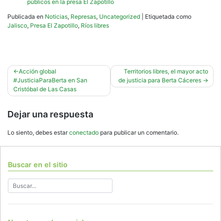
públicos en la presa El Zapotillo
Publicada en
Noticias
,
Represas
,
Uncategorized
|
Etiquetada como
Jalisco
,
Presa El Zapotillo
,
Ríos libres
Navegación
Acción global
Territorios libres, el mayor acto
#JusticiaParaBerta en San
de justicia para Berta Cáceres
de
Cristóbal de Las Casas
entradas
Dejar una respuesta
Lo siento, debes estar
conectado
para publicar un comentario.
Buscar en el sitio