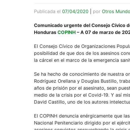
Publicada el
07/04/2020
|
por
Otros Mund
Comunicado urgente del Consejo Cívico d
Honduras
COPINH
– A 07 de marzo de 20
El Consejo Cívico de Organizaciones Popu
posibilidad de que dos de los asesinos co
la cárcel en el marco de la emergencia sanit
Se ha hecho de conocimiento de nuestra or
Rodríguez Orellana y Douglas Bustillo, trab
años de prisión por el asesinato, sean pue
medio de la crisis por el Covid-19. Y así m
David Castillo, uno de los autores intelectu
El COPINH denuncia enérgicamente que las 
Nacional Penitenciario dirigido por el ejér
asesinos convictos aprovechando la crisis d