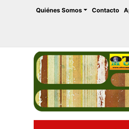
Saltar
Quiénes Somos
Contacto
A
al
contenido