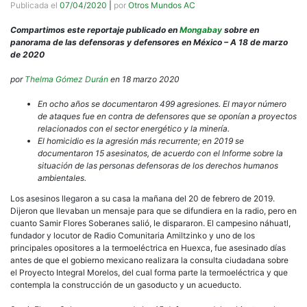
Publicada el
07/04/2020
|
por
Otros Mundos AC
Compartimos este reportaje publicado en
Mongabay
sobre en
panorama de las defensoras y defensores en México – A 18 de marzo
de 2020
por
Thelma Gómez Durán
en 18 marzo 2020
En ocho años se documentaron 499 agresiones. El mayor número
de ataques fue en contra de defensores que se oponían a proyectos
relacionados con el sector energético y la minería.
El homicidio es la agresión más recurrente; en 2019 se
documentaron 15 asesinatos, de acuerdo con el Informe sobre la
situación de las personas defensoras de los derechos humanos
ambientales.
Los asesinos llegaron a su casa la mañana del 20 de febrero de 2019.
Dijeron que llevaban un mensaje para que se difundiera en la radio, pero en
cuanto Samir Flores Soberanes salió, le dispararon. El campesino náhuatl,
fundador y locutor de Radio Comunitaria Amiltzinko y uno de los
principales opositores a la termoeléctrica en Huexca, fue asesinado días
antes de que el gobierno mexicano realizara la consulta ciudadana sobre
el Proyecto Integral Morelos, del cual forma parte la termoeléctrica y que
contempla la construcción de un gasoducto y un acueducto.