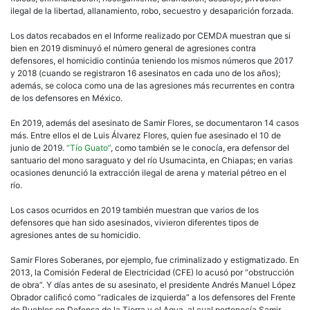
ilegal de la libertad, allanamiento, robo, secuestro y desaparición forzada.
Los datos recabados en el Informe realizado por CEMDA muestran que si
bien en 2019 disminuyó el número general de agresiones contra
defensores, el homicidio continúa teniendo los mismos números que 2017
y 2018 (cuando se registraron 16 asesinatos en cada uno de los años);
además, se coloca como una de las agresiones más recurrentes en contra
de los defensores en México.
En 2019, además del asesinato de Samir Flores, se documentaron 14 casos
más. Entre ellos el de Luis Álvarez Flores, quien fue asesinado el 10 de
junio de 2019.
“Tío Guato”
, como también se le conocía, era defensor del
santuario del mono saraguato y del río Usumacinta, en Chiapas; en varias
ocasiones denunció la extracción ilegal de arena y material pétreo en el
río.
Los casos ocurridos en 2019 también muestran que varios de los
defensores que han sido asesinados, vivieron diferentes tipos de
agresiones antes de su homicidio.
Samir Flores Soberanes, por ejemplo, fue criminalizado y estigmatizado. En
2013, la Comisión Federal de Electricidad (CFE) lo acusó por “obstrucción
de obra”. Y días antes de su asesinato, el presidente Andrés Manuel López
Obrador calificó como “radicales de izquierda” a los defensores del Frente
de Pueblos en Defensa de la Tierra y el Agua, al cual pertenecía Samir.