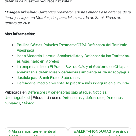
defensa de nuestros recursos naturales”.
*Imagen principal:
Cartel que realizaron artistas aliados a la defensa de la
tierra y el agua en Morelos, después del asesinato de Samir Flores en
febrero de 2019.
Más información:
Paulina Gómez Palacios Escudero; OTRA Defensora del Territorio
Asesinada
Isaac Medardo Herrara, Ambientalista y Defensor de los Territorios,
es Asesinado en Morelos
La empresa minera El Puntal S.A. de C.V. y el Gobierno de Chiapas
amenazan a defensores y defensoras ambientales de Acacoyagua
Justicia para Samir Flores Soberanes
Defender el medio ambiente, la práctica más insegura en el mundo
Publicada en
Defensores y defensoras bajo ataque
,
Noticias
,
Uncategorized
|
Etiquetada como
Defensoras y defensores
,
Derechos
humanos
,
México
Navegación
Abrazamos fuertemente al
#ALERTAHONDURAS: Asesinos