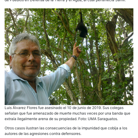
Luis Álvarez Flores fue asesinado el 10 de junio de 2019. Sus colegas
señalan que fue amenazado de muerte muchas veces por una banda que
extraía ilegalmente arena de su propiedad. Foto: UMA Saraguatos.
Otros casos ilustran las consecuencias de la impunidad que cobija a los
autores de las agresiones contra defensores.