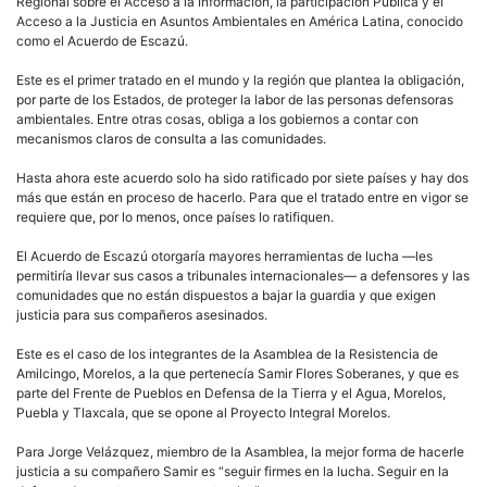
Regional sobre el Acceso a la Información, la participación Pública y el
Acceso a la Justicia en Asuntos Ambientales en América Latina, conocido
como el Acuerdo de Escazú.
Este es el primer tratado en el mundo y la región que plantea la obligación,
por parte de los Estados, de proteger la labor de las personas defensoras
ambientales. Entre otras cosas, obliga a los gobiernos a contar con
mecanismos claros de consulta a las comunidades.
Hasta ahora este acuerdo solo ha sido ratificado por siete países y hay dos
más que están en proceso de hacerlo. Para que el tratado entre en vigor se
requiere que, por lo menos, once países lo ratifiquen.
El Acuerdo de Escazú otorgaría mayores herramientas de lucha —les
permitiría llevar sus casos a tribunales internacionales— a defensores y las
comunidades que no están dispuestos a bajar la guardia y que exigen
justicia para sus compañeros asesinados.
Este es el caso de los integrantes de la Asamblea de la Resistencia de
Amilcingo, Morelos, a la que pertenecía Samir Flores Soberanes, y que es
parte del Frente de Pueblos en Defensa de la Tierra y el Agua, Morelos,
Puebla y Tlaxcala, que se opone al Proyecto Integral Morelos.
Para Jorge Velázquez, miembro de la Asamblea, la mejor forma de hacerle
justicia a su compañero Samir es “seguir firmes en la lucha. Seguir en la