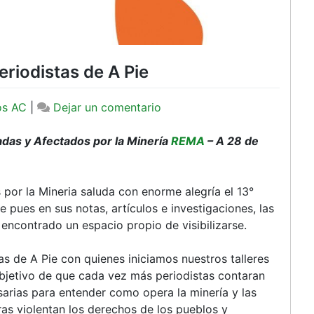
eriodistas de A Pie
en
os AC
|
Dejar un comentario
La
REMA
das y Afectados por la Minería
REMA
– A 28 de
festeja
a
las
or la Mineria saluda con enorme alegría el 13°
y
e pues en sus notas, artículos e investigaciones, las
los
 encontrado un espacio propio de visibilizarse.
Periodistas
de
s de A Pie con quienes iniciamos nuestros talleres
A
bjetivo de que cada vez más periodistas contaran
Pie
sarias para entender como opera la minería y las
as violentan los derechos de los pueblos y