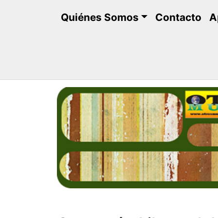
Saltar
Quiénes Somos
Contacto
A
al
contenido