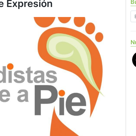
e Expresión
Bu
N