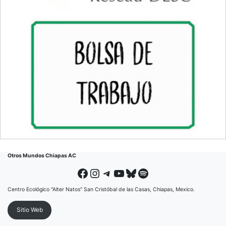
Otros Mundos Chiapas AC
Facebook
Instagram
Telegram
YouTube
Bluesky
Spotify
Centro Ecológico "Alter Natos" San Cristóbal de las Casas, Chiapas, Mexico.
Sitio Web