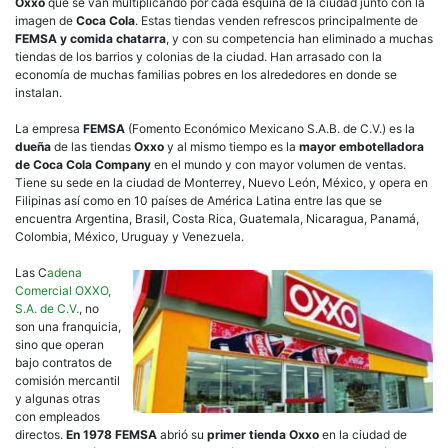
Oxxo
que se van multiplicando por cada esquina de la ciudad junto con la
imagen de
Coca Cola
. Estas tiendas venden refrescos principalmente de
FEMSA y comida chatarra
, y con su competencia han eliminado a muchas
tiendas de los barrios y colonias de la ciudad. Han arrasado con la
economía de muchas familias pobres en los alrededores en donde se
instalan.
La empresa
FEMSA
(Fomento Económico Mexicano S.A.B. de C.V.) es la
dueña
de las tiendas
Oxxo
y al mismo tiempo es la
mayor embotelladora
de Coca Cola Company
en el mundo y con mayor volumen de ventas.
Tiene su sede en la ciudad de Monterrey, Nuevo León, México, y opera en
Filipinas así como en 10 países de América Latina entre las que se
encuentra Argentina, Brasil, Costa Rica, Guatemala, Nicaragua, Panamá,
Colombia, México, Uruguay y Venezuela.
Las C
adena
Comercial OXXO,
S.A. de C.V.
, no
son una franquicia,
sino que operan
bajo contratos de
comisión mercantil
y algunas otras
con empleados
directos.
En 1978 FEMSA
abrió su
primer tienda Oxxo
en la ciudad de