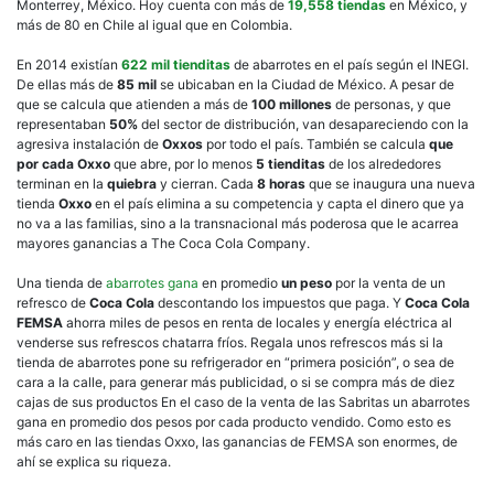
Monterrey, México. Hoy cuenta con más de
19,558 tiendas
en México, y
más de 80 en Chile al igual que en Colombia.
En 2014 existían
622 mil tienditas
de abarrotes en el país según el INEGI.
De ellas más de
85 mil
se ubicaban en la Ciudad de México. A pesar de
que se calcula que atienden a más de
100 millones
de personas, y que
representaban
50%
del sector de distribución, van desapareciendo con la
agresiva instalación de
Oxxos
por todo el país. También se calcula
que
por cada Oxxo
que abre, por lo menos
5 tienditas
de los alrededores
terminan en la
quiebra
y cierran. Cada
8 horas
que se inaugura una nueva
tienda
Oxxo
en el país elimina a su competencia y capta el dinero que ya
no va a las familias, sino a la transnacional más poderosa que le acarrea
mayores ganancias a The Coca Cola Company.
Una tienda de
abarrotes gana
en promedio
un peso
por la venta de un
refresco de
Coca Cola
descontando los impuestos que paga. Y
Coca Cola
FEMSA
ahorra miles de pesos en renta de locales y energía eléctrica al
venderse sus refrescos chatarra fríos. Regala unos refrescos más si la
tienda de abarrotes pone su refrigerador en “primera posición”, o sea de
cara a la calle, para generar más publicidad, o si se compra más de diez
cajas de sus productos En el caso de la venta de las Sabritas un abarrotes
gana en promedio dos pesos por cada producto vendido. Como esto es
más caro en las tiendas Oxxo, las ganancias de FEMSA son enormes, de
ahí se explica su riqueza.