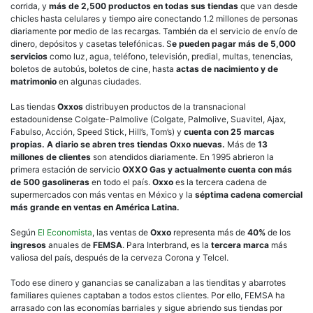
corrida, y
más de 2,500 productos en todas sus tiendas
que van desde
chicles hasta celulares y tiempo aire conectando 1.2 millones de personas
diariamente por medio de las recargas. También da el servicio de envío de
dinero, depósitos y casetas telefónicas. S
e pueden pagar más de 5,000
servicios
como luz, agua, teléfono, televisión, predial, multas, tenencias,
boletos de autobús, boletos de cine, hasta
actas de nacimiento y de
matrimonio
en algunas ciudades.
Las tiendas
Oxxos
distribuyen productos de la transnacional
estadounidense Colgate-Palmolive (Colgate, Palmolive, Suavitel, Ajax,
Fabulso, Acción, Speed Stick, Hill’s, Tom’s) y
cuenta con 25 marcas
propias. A diario se abren tres tiendas Oxxo nuevas.
Más de
13
millones de clientes
son atendidos diariamente. En 1995 abrieron la
primera estación de servicio
OXXO Gas y actualmente cuenta con más
de 500 gasolineras
en todo el país.
Oxxo
es la tercera cadena de
supermercados con más ventas en México y la
séptima cadena comercial
más grande en ventas en América Latina.
Según
El Economista
, las ventas de
Oxxo
representa más de
40%
de los
ingresos
anuales de
FEMSA
. Para Interbrand, es la
tercera marca
más
valiosa del país, después de la cerveza Corona y Telcel.
Todo ese dinero y ganancias se canalizaban a las tienditas y abarrotes
familiares quienes captaban a todos estos clientes. Por ello, FEMSA ha
arrasado con las economías barriales y sigue abriendo sus tiendas por