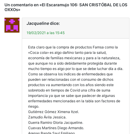
Un comentario en «
El Escaramujo 106: SAN CRISTÓBAL DE LOS
OXXOs
»
Jacqueline
dice:
19/02/2021 a las 15:45
Esta claro que la compra de productos Famsa como la
«Coca cola» es algo dañino tanto para la salud,
economía de familias mexicanas y para a la naturaleza,
que aunque no a sido debidamente protegida durante
mucho tiempo es algo por lo que se debe luchar día a día.
Como se observa los indices de enfermedades que
pueden ser relacionadas con el consumo de dichos
productos va aumentando con los años siendo este
sobretodo en tiempos de Covid una cifra de suma
importancia ya que se sabe que padecer de algunas
enfermedades mencionadas en la tabla son factores de
riesgo.
Gutiérrez Gómez Ximena Itzel.
Zamudio Ávila Jessica.
Guerra Ramiro Gloria Jacqueline.
Cuevas Martines Diego Armando.
Arenas Banda Saul Emiliano