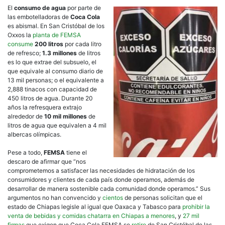
El
consumo de agua
por parte de
las embotelladoras de
Coca Cola
es abismal. En San Cristóbal de los
Oxxos la
planta de FEMSA
consume
200 litros
por cada litro
de refresco;
1.3 millones
de litros
es lo que extrae del subsuelo, el
que equivale al consumo diario de
13 mil personas; o el equivalente a
2,888 tinacos con capacidad de
450 litros de agua. Durante 20
años la refresquera extrajo
alrededor de
10 mil millones
de
litros de agua que equivalen a 4 mil
albercas olímpicas.
Pese a todo,
FEMSA
tiene el
descaro de afirmar que “nos
comprometemos a satisfacer las necesidades de hidratación de los
consumidores y clientes de cada país donde operamos, además de
desarrollar de manera sostenible cada comunidad donde operamos.” Sus
argumentos no han convencido y
cientos
de personas solicitan que el
estado de Chiapas legisle al igual que Oaxaca y Tabasco para
prohibir la
venta de bebidas y comidas chatarra en Chiapas a menores
, y
27 mil
firmas
que exigen que Coca Cola FEMSA se
retire
de San Cristóbal de las