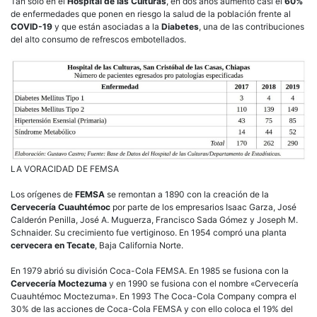
Tan solo en el
Hospital de las Culturas
, en dos años aumentó casi el
60%
de enfermedades que ponen en riesgo la salud de la población frente al
COVID-19
y que están asociadas a la
Diabetes
, una de las contribuciones
del alto consumo de refrescos embotellados.
LA VORACIDAD DE FEMSA
Los orígenes de
FEMSA
se remontan a 1890 con la creación de la
Cervecería Cuauhtémoc
por parte de los empresarios Isaac Garza, José
Calderón Penilla, José A. Muguerza, Francisco Sada Gómez y Joseph M.
Schnaider. Su crecimiento fue vertiginoso. En 1954 compró una planta
cervecera en Tecate
, Baja California Norte.
En 1979 abrió su división Coca-Cola FEMSA. En 1985 se fusiona con la
Cervecería Moctezuma
y en 1990 se fusiona con el nombre «Cervecería
Cuauhtémoc Moctezuma». En 1993 The Coca-Cola Company compra el
30% de las acciones de Coca-Cola FEMSA y con ello coloca el 19% del