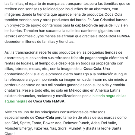
las familias, el reparto de mamparas transparentes para las tienditas que se
reciben con sonrisas y felicidad por los dueños de un abarrotes, con
imágenes donde la tiendita que aparece llena de productos Coca Cola
también venden pan y otros productos del barrio. En San Cristóbal lanzan
un proyecto de apoyo con tambos para
la captación de agua
de lluvia en
los barrios. También han sacado a la calle los camiones gigantes con
letreros enormes cuyos mensajes afirman que gracias a
Coca Cola FEMSA
dependen millones de familias y tienditas.
Así, la transnacional reparte sus productos en las pequeñas tiendas de
abarrotes que les venden sus refrescos fríos sin pagar energía eléctrica ni
rentas de locales, al tiempo que despliega en todos su propaganda con
sillas, letreros, mesas, etc., con la imagen de la
Coca Cola
. Una
contaminación visual que provoca cierto hartazgo a la población aunque
la refresquera sigue imponiendo su imagen en cada rincón no sin miedo a
perder un centavo de sus millonarias ganancias con su bebida y comida
chatarras. Pese a todo ello, no sólo en México sino en América Latina
existen denuncias, reclamos y movilizaciones por la
historia negra de las
aguas negras
de
Coca Cola FEMSA.
México es uno de los principales consumidores de refrescos
especialmente de
Coca-Cola
pero también de otras de sus marcas como
son Ciel, Sprite, Fanta, Power Ade, Delawer Punch, Ades, Del Valle,
Monster Emergy, FuzeTea, Yas, Sidral Mundet, y ¡hasta la leche Santa
Clara!