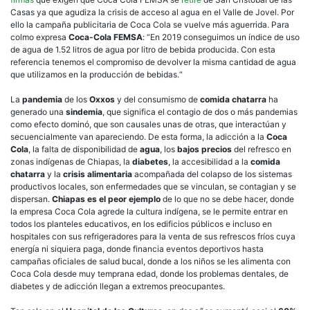
Casas ya que agudiza la crisis de acceso al agua en el Valle de Jovel. Por
ello la campaña publicitaria de Coca Cola se vuelve más aguerrida. Para
colmo expresa
Coca-Cola FEMSA
: “En 2019 conseguimos un índice de uso
de agua de 1.52 litros de agua por litro de bebida producida. Con esta
referencia tenemos el compromiso de devolver la misma cantidad de agua
que utilizamos en la producción de bebidas.“
La
pandemia
de los
Oxxos
y del consumismo de
comida chatarra
ha
generado una
sindemia
, que significa el contagio de dos o más pandemias
como efecto dominó, que son causales unas de otras, que interactúan y
secuencialmente van apareciendo. De esta forma, la adicción a la
Coca
Cola
, la falta de disponibilidad de
agua
, los
bajos precios
del refresco en
zonas indígenas de Chiapas, la
diabetes
, la accesibilidad a la
comida
chatarra
y la
crisis alimentaria
acompañada del colapso de los sistemas
productivos locales, son enfermedades que se vinculan, se contagian y se
dispersan.
Chiapas es el peor ejemplo
de lo que no se debe hacer, donde
la empresa Coca Cola agrede la cultura indígena, se le permite entrar en
todos los planteles educativos, en los edificios públicos e incluso en
hospitales con sus refrigeradores para la venta de sus refrescos fríos cuya
energía ni siquiera paga, donde financia eventos deportivos hasta
campañas oficiales de salud bucal, donde a los niños se les alimenta con
Coca Cola desde muy temprana edad, donde los problemas dentales, de
diabetes y de adicción llegan a extremos preocupantes.