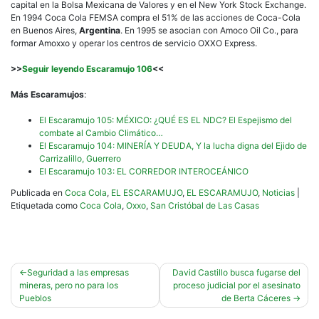
capital en la Bolsa Mexicana de Valores y en el New York Stock Exchange.
En 1994 Coca Cola FEMSA compra el 51% de las acciones de Coca-Cola
en Buenos Aires,
Argentina
. En 1995 se asocian con Amoco Oil Co., para
formar Amoxxo y operar los centros de servicio OXXO Express.
>>
Seguir leyendo Escaramujo 106
<<
Más Escaramujos
:
El Escaramujo 105: MÉXICO: ¿QUÉ ES EL NDC? El Espejismo del
combate al Cambio Climático…
El Escaramujo 104: MINERÍA Y DEUDA, Y la lucha digna del Ejido de
Carrizalillo, Guerrero
El Escaramujo 103: EL CORREDOR INTEROCEÁNICO
Publicada en
Coca Cola
,
EL ESCARAMUJO
,
EL ESCARAMUJO
,
Noticias
|
Etiquetada como
Coca Cola
,
Oxxo
,
San Cristóbal de Las Casas
Navegación
Seguridad a las empresas
David Castillo busca fugarse del
mineras, pero no para los
proceso judicial por el asesinato
de
Pueblos
de Berta Cáceres
entradas