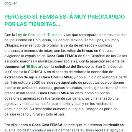
doquier.
PERO ESO SÍ, FEMSA ESTÁ MUY PREOCUPADO
POR LAS TIENDITAS…
Con la
Ley de Oaxaca
, de
Tabasco
, y las que se preparan en otros estados
del país como en Chihuahua, Ciudad de México, Tamaulipas, Colima y
Chiapas, en el sentido de prohibir la venta de refrescos y comidas
chatarras a menores de edad; con las
miles de firmas
en Chiapas
exigiendo la expulsión de
Coca Cola FEMSA
de San Cristóbal de las Casas
así como marchas y movilizaciones sociales; con la aparición reciente del
documental
“El Susto”
;
con la
solicitud del Síndico
de San Cristóbal de
las Casas a la CONAGUA en el sentido de retirarle la concesión de
extracción de agua
a
Coca Cola FEMSA
; y con el inicio obligatorio a partir
del 1 de octubre 2020 del
nuevo etiquetado
de productos que contienen
exceso de azúcares, calorías, grasas saturadas, sodio, grasas trans (ácidos
grasos insaturados),
Coca Cola FEMSA
ha visto, como en pocas
ocasiones, amenazadas fuertemente sus ganancias y ha lanzado una
agresiva y ridícula campaña publicitaria, visual y en los medios de
comunicación. Su descrédito aumenta aunque su imagen es parte del
paisaje urbano y rural en todo el país.
Por ello, ahora a
Coca Cola FEMSA
parece que le interesan las
tienditas
que ha ido destruyendo y en sus campañas televisivas recrea el apoyo a