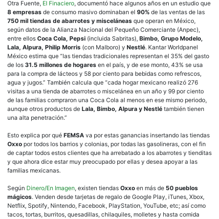
Otra Fuente,
El Finaciero
, documentó hace algunos años en un estudio que
8 empresas
de consumo masivo dominaban el
90%
de las ventas de las
750 mil tiendas de abarrotes y misceláneas
que operan en México,
según datos de la Alianza Nacional del Pequeño Comerciante (Anpec),
entre ellos
Coca Cola, Pepsi
(incluida Sabritas),
Bimbo, Grupo Modelo,
Lala, Alpura, Philip Morris
(con Malboro) y
Nestlé
. Kantar Worldpanel
México estima que “las tiendas tradicionales representan el 35% del gasto
de los
31.5 millones de hogares
en el país, y de ese monto, 43% se usa
para la compra de lácteos y 58 por ciento para bebidas como refrescos,
agua y jugos.” También calcula que “cada hogar mexicano realizó 276
visitas a una tienda de abarrotes o miscelánea en un año y 99 por ciento
de las familias compraron una Coca Cola al menos en ese mismo periodo,
aunque otros productos de
Lala, Bimbo, Alpura y Nestlé
también tienen
una alta penetración.”
Esto explica por qué
FEMSA
va por estas ganancias insertando las tiendas
Oxxo
por todos los barrios y colonias, por todas las gasolineras, con el fin
de captar todos estos clientes que ha arrebatado a los abarrotes y tienditas
y que ahora dice estar muy preocupado por ellas y desea apoyar a las
familias mexicanas.
Según
Dinero/En Imagen
, existen tiendas
Oxxo
en más de
50 pueblos
mágicos
. Venden desde tarjetas de regalo de Google Play, iTunes, Xbox,
Netflix, Spotify, Nintendo, Facebook, PlayStation, YouTube, etc; así como
tacos, tortas, burritos, quesadillas, chilaquiles, molletes y hasta comida