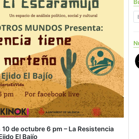
Bu
N
 10 de octubre 6 pm – La Resistencia
jido El Bajío