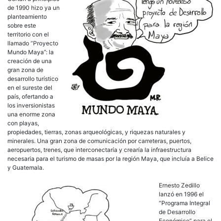
de 1990 hizo ya un
planteamiento
sobre este
territorio con el
llamado “Proyecto
Mundo Maya”: la
creación de una
gran zona de
desarrollo turístico
en el sureste del
país, ofertando a
los inversionistas
una enorme zona
con playas,
propiedades, tierras, zonas arqueológicas, y riquezas naturales y
minerales. Una gran zona de comunicación por carreteras, puertos,
aeropuertos, trenes, que interconectaría y crearía la infraestructura
necesaria para el turismo de masas por la región Maya, que incluía a Belice
y Guatemala.
Ernesto Zedillo
lanzó en 1996 el
“Programa Integral
de Desarrollo
Económico” para el