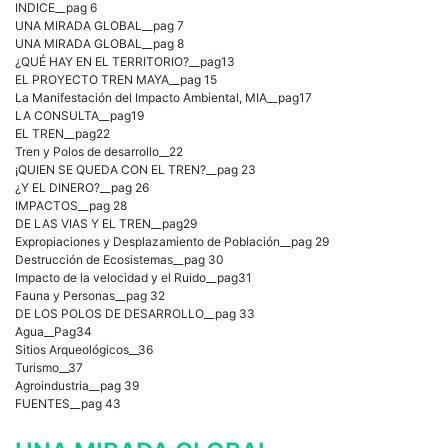
INDICE__pag 6
UNA MIRADA GLOBAL__pag 7
UNA MIRADA GLOBAL__pag 8
¿QUÉ HAY EN EL TERRITORIO?__pag13
EL PROYECTO TREN MAYA__pag 15
La Manifestación del Impacto Ambiental, MIA__pag17
LA CONSULTA__pag19
EL TREN__pag22
Tren y Polos de desarrollo__22
¡QUIEN SE QUEDA CON EL TREN?__pag 23
¿Y EL DINERO?__pag 26
IMPACTOS__pag 28
DE LAS VIAS Y EL TREN__pag29
Expropiaciones y Desplazamiento de Población__pag 29
Destrucción de Ecosistemas__pag 30
Impacto de la velocidad y el Ruido__pag31
Fauna y Personas__pag 32
DE LOS POLOS DE DESARROLLO__pag 33
Agua__Pag34
Sitios Arqueológicos__36
Turismo__37
Agroindustria__pag 39
FUENTES__pag 43