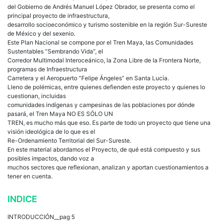
del Gobierno de Andrés Manuel López Obrador, se presenta como el
principal proyecto de infraestructura,
desarrollo socioeconómico y turismo sostenible en la región Sur-Sureste
de México y del sexenio.
Este Plan Nacional se compone por el Tren Maya, las Comunidades
Sustentables “Sembrando Vida”, el
Corredor Multimodal Interoceánico, la Zona Libre de la Frontera Norte,
programas de Infraestructura
Carretera y el Aeropuerto “Felipe Ángeles” en Santa Lucía.
Lleno de polémicas, entre quienes defienden este proyecto y quienes lo
cuestionan, incluidas
comunidades indígenas y campesinas de las poblaciones por dónde
pasará, el Tren Maya NO ES SÓLO UN
TREN, es mucho más que eso. Es parte de todo un proyecto que tiene una
visión ideológica de lo que es el
Re-Ordenamiento Territorial del Sur-Sureste.
En este material abordamos el Proyecto, de qué está compuesto y sus
posibles impactos, dando voz a
muchos sectores que reflexionan, analizan y aportan cuestionamientos a
tener en cuenta.
INDICE
INTRODUCCIÓN__pag 5