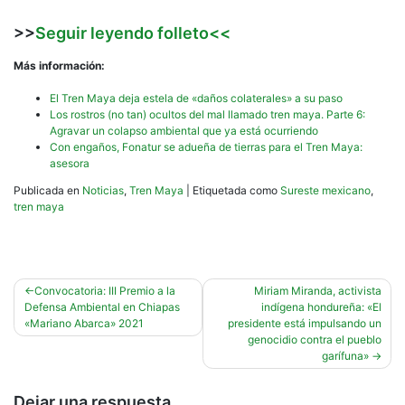
>>
Seguir leyendo folleto<<
Más información:
El Tren Maya deja estela de «daños colaterales» a su paso
Los rostros (no tan) ocultos del mal llamado tren maya. Parte 6:
Agravar un colapso ambiental que ya está ocurriendo
Con engaños, Fonatur se adueña de tierras para el Tren Maya:
asesora
Publicada en
Noticias
,
Tren Maya
|
Etiquetada como
Sureste mexicano
,
tren maya
Navegación
Convocatoria: III Premio a la
Miriam Miranda, activista
Defensa Ambiental en Chiapas
indígena hondureña: «El
de
«Mariano Abarca» 2021
presidente está impulsando un
entradas
genocidio contra el pueblo
garífuna»
Dejar una respuesta