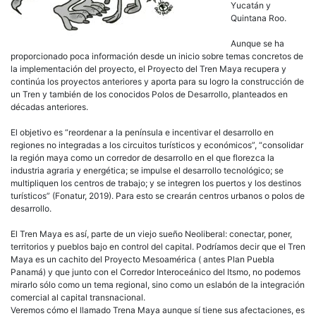
Yucatán y
Quintana Roo.
Aunque se ha
proporcionado poca información desde un inicio sobre temas concretos de
la implementación del proyecto, el Proyecto del Tren Maya recupera y
continúa los proyectos anteriores y aporta para su logro la construcción de
un Tren y también de los conocidos Polos de Desarrollo, planteados en
décadas anteriores.
El objetivo es “reordenar a la península e incentivar el desarrollo en
regiones no integradas a los circuitos turísticos y económicos”, “consolidar
la región maya como un corredor de desarrollo en el que florezca la
industria agraria y energética; se impulse el desarrollo tecnológico; se
multipliquen los centros de trabajo; y se integren los puertos y los destinos
turísticos” (Fonatur, 2019). Para esto se crearán centros urbanos o polos de
desarrollo.
El Tren Maya es así, parte de un viejo sueño Neoliberal: conectar, poner,
territorios y pueblos bajo en control del capital. Podríamos decir que el Tren
Maya es un cachito del Proyecto Mesoamérica ( antes Plan Puebla
Panamá) y que junto con el Corredor Interoceánico del Itsmo, no podemos
mirarlo sólo como un tema regional, sino como un eslabón de la integración
comercial al capital transnacional.
Veremos cómo el llamado Trena Maya aunque sí tiene sus afectaciones, es