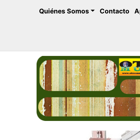
Saltar
Quiénes Somos
Contacto
A
al
contenido