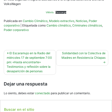
VolksWagen
VWinfo
Descarga
Publicada en
Cambio Climático
,
Modelo extractivo
,
Noticias
,
Poder
corporativo
|
Etiquetada como
Cambio climático
,
Criminales climáticos
,
Poder corporativo
Navegación
El Escaramujo en la Radio del
Solidaridad con la Colectiva de
miércoles 17 de septiembre 7:00
Madres en Resistencia Chiapas
de
pm: «Hasta encontrarte»
entradas
Testimonios y reflexión sobre la
desaparición de personas
Dejar una respuesta
Lo siento, debes estar
conectado
para publicar un comentario.
Buscar en el sitio