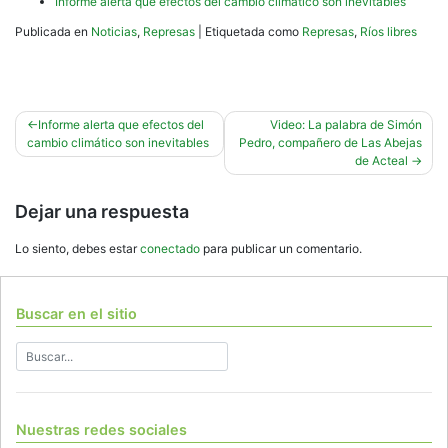
Informe alerta que efectos del cambio climático son inevitables
Publicada en
Noticias
,
Represas
|
Etiquetada como
Represas
,
Ríos libres
Navegación
Informe alerta que efectos del
Video: La palabra de Simón
cambio climático son inevitables
Pedro, compañero de Las Abejas
de
de Acteal
entradas
Dejar una respuesta
Lo siento, debes estar
conectado
para publicar un comentario.
Buscar en el sitio
Nuestras redes sociales