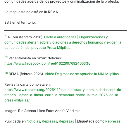
comunidades acerca de los proyectos y criminalización de la protesta.
La respuesta no está en la REMA.
Está en el territorio.
[1]
REMA (febrero 2026).
Carta a autoridades | Organizaciones y
comunidades alertan sobre violaciones a derechos humanos y exigen la
cancelación del proyecto Presa Milpillas.
[2]
Ver entrevista en Sizart Noticias:
https://www.facebook.com/reel/1622997692466336
[3]
REMA (febrero 2026).
Vidéo Exigimos no se apruebe la MIA Milpillas
Revisa la carta completa en:
https://www.remamx.org/2025/11/especialistas-y-comunidades-del-rio-
atenco-llaman-a-firmar-carta-a-semarnat-sobre-la-mia-2025-de-la-
presa-milpillas/
Imagen: Río Atenco Libre Foto: Adolfo Vladimir
Publicada en
Noticias
,
Represas
,
Represas
|
Etiquetada como
Represas