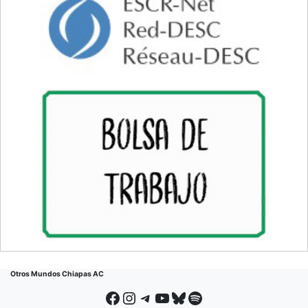
Otros Mundos Chiapas AC
Facebook
Instagram
Telegram
YouTube
Bluesky
Spotify