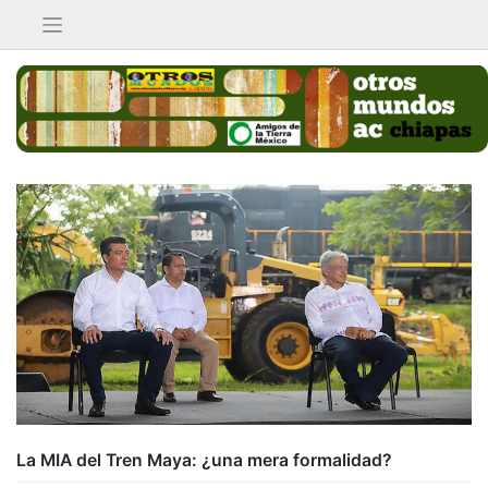
Saltar
al
contenido
La MIA del Tren Maya: ¿una mera formalidad?