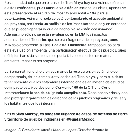
Resulta indudable que en el caso del Tren Maya hay una vulneración clara
a estos estándares, pues aunque ya están en marcha las obras, apenas se
está presentando el estudio de impacto ambiental o MIA para su
autorización. Asimismo, sólo se está contemplando el aspecto ambiental
del proyecto, omitiendo un análisis de los impactos sociales y en derechos
que se pueden generar (y que de hecho, ya se están ocasionando).
Además, no sólo no se están evaluando en la MIA los impactos
acumulados del Tren, sino que se está fragmentado el proyecto, pues la
MIA sólo comprende la Fase 1 de este. Finalmente, tampoco hubo para
esta evaluación ambiental una participación efectiva de los pueblos, pues
múltiples han sido sus reclamos por la falta de estudios en materia
ambiental respecto del proyecto.
La Semarnat tiene ahora en sus manos la resolución, en su ámbito de
competencia, de las obras y actividades del Tren Maya, y para ello debe
tener presente que los estándares internacionales en materia de estudios
de impacto establecidos por el Convenio 169 de la OIT y la Corte
Interamericana le son de obligatorio cumplimiento. Debe observarlos, y con
ello proteger y garantizar los derechos de los pueblos originarios y de las y
los habitantes que los integran.
* Itzel Silva Monroy, es abogada litigante de casos de defensa de tierra
y territorio de pueblos indígenas en @FundarMexico.
Imagen: El Presidente Andrés Manuel López Obrador durante la