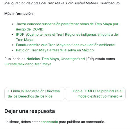
inauguración de obras del Tren Maya. Foto: Isabel Mateos, Cuartoscuro.
Más información:
Jueza concede suspensión para frenar obras de Tren Maya por
riesgo del COVID
[PDF] ¡Que no te lleve el Tren! Regiones indígenas en contra del
Tren Maya
Fonatur admite que Tren Maya no tiene evaluación ambiental
Petición: Tren Maya arrasará la selva en México
Publicada en
Noticias
,
Tren Maya
,
Uncategorized
|
Etiquetada como
Sureste mexicano
,
tren maya
Navegación
Firma la Declaración Universal
Con el T-MEC se profundiza el
de los Derechos de los Ríos
modelo extractivo minero
de
entradas
Dejar una respuesta
Lo siento, debes estar
conectado
para publicar un comentario.