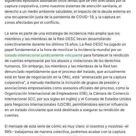
siguientes episodios abordarán otros temas que se ven afectados por la
captura corporativa, como nuestros sistemas de atención sanitaria, el
derecho a un medio ambiente saludable, el impacto de la deuda externa en
una recuperación justa de la pandemia de COVID-19, y la captura en
zonas afectadas por el conflicto.
La serie es parte de una estrategia de incidencia más amplia que los
miembros y las miembras de la Red-DESC llevan desarrollando
colectivamente durante los últimos 15 años. La Red-DESC ha jugado un
papel fundamental a la hora de movilizar la incidencia mundial por un
tratado internacional jurídicamente vinculante
para fortalecer la rendición
de cuentas empresarial por los abusos y violaciones de los derechos
humanos. Sin embargo, los miembros y las miembras de la Red han
denunciado repetidamente que el proceso del tratado, que actualmente
está en fase de negociación en la ONU, está “amenazado por la captura
corporativa”, a menudo mediante la inclusión de grupos de presión y
asociaciones empresariales como asesores oficiales del proceso, como la
Organización Internacional de Empleadores (OIE), la Cámara de Comercio
Internacional (ICC, por sus siglas en inglés) y el Consejo de Estados Unidos
para Negocios Internacionales (USCIB), permitiéndoles ejercer influencia
en un tratado vinculante que está destinado a asegurar su rendición de
cuentas.
El mensaje de esta serie de cómic es muy claro: si nosotros y nosotras –el
99%– trabajamos de manera colectiva, podremos acabar con la captura