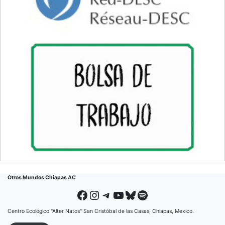
Otros Mundos Chiapas AC
Facebook
Instagram
Telegram
YouTube
Bluesky
Spotify
Centro Ecológico "Alter Natos" San Cristóbal de las Casas, Chiapas, Mexico.