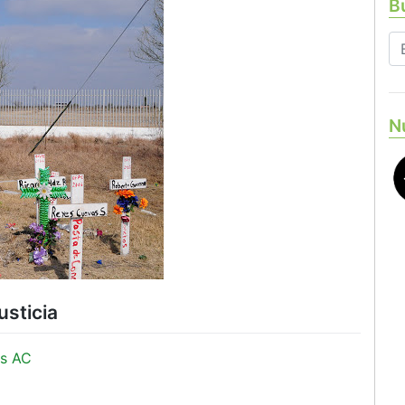
Bu
N
usticia
s AC