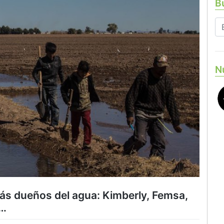
Bu
N
s dueños del agua: Kimberly, Femsa,
s…