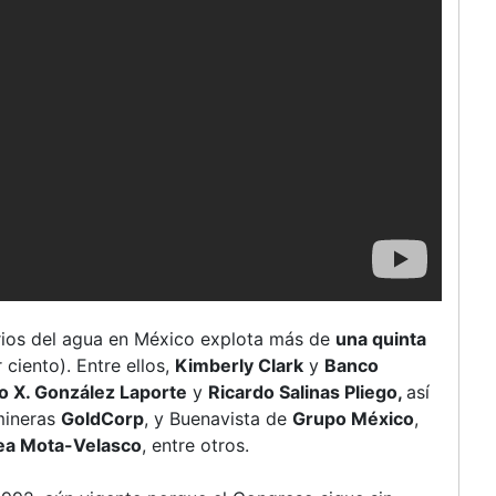
rios del agua en México explota más de
una quinta
 ciento). Entre ellos,
Kimberly Clark
y
Banco
o X. González Laporte
y
Ricardo Salinas Pliego,
así
mineras
GoldCorp
, y Buenavista de
Grupo México
,
ea Mota-Velasco
, entre otros.