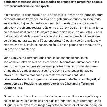
población mexicana utiliza los medios de transporte terrestres como la
preferencial forma de transporte.
Sin embargo, la prioridad que se le ha dado a la inversión en infraestructura
aeroportuaria es tremenda no sólo en el gobierno anterior sino sobre todo
en el actual. Bajo el Acuerdo Nacional de Infraestructura entre el sector
privado y el gobierno federal, sólo entre el 2019 y 2021, 42 mil 458 millones
de pesos se destinaron a la mejora y ampliación de 28 aeropuertos. Y para
todo el periodo de la presente administración, se contemplan inversiones
de distinta naturaleza para 50 aeropuertos: 40 están o serán ampliados y
modernizados, 5 están en construcción, 4 tienen planes de construcción y
un caso de cancelación.
Varios proyectos aeroportuarios han desencadenado conflictos
socioambientales en seis de las entidades federativas. sumándose a los
cuatro casos ya documentados (Aeropuertos Internacionales de Creel-
Chihuahua, Guadalajara-Jalisco, Texcoco y Santa Lucía-Estado de
México), el informe reconoce y caracteriza nuevos conflictos
relacionados con los proyectos del aeropuerto de Tepic en Nayarit; el
aeropuerto de Puebla; y los aeropuertos de Chetumal y Tulum en
Quintana Roo
.
El hecho de no identificar con claridad algunos conflictos no significa que
no los haya, ya que como es conocido las infraestructuras aeroportuarias
al igual que muchos otros megaproyectos se basan en el continuo saqueo