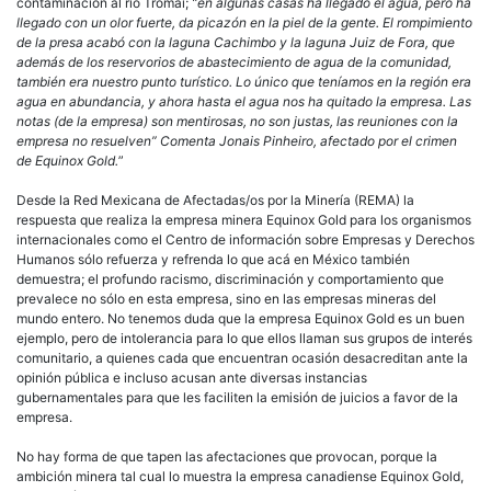
contaminación al río Tromai;
“en algunas casas ha llegado el agua, pero ha
llegado con un olor fuerte, da picazón en la piel de la gente. El rompimiento
de la presa acabó con la laguna Cachimbo y la laguna Juiz de Fora, que
además de los reservorios de abastecimiento de agua de la comunidad,
también era nuestro punto turístico. Lo único que teníamos en la región era
agua en abundancia, y ahora hasta el agua nos ha quitado la empresa. Las
notas (de la empresa) son mentirosas, no son justas, las reuniones con la
empresa no resuelven” Comenta Jonais Pinheiro, afectado por el crimen
de Equinox Gold.
”
Desde la Red Mexicana de Afectadas/os por la Minería (REMA) la
respuesta que realiza la empresa minera Equinox Gold para los organismos
internacionales como el Centro de información sobre Empresas y Derechos
Humanos sólo refuerza y refrenda lo que acá en México también
demuestra; el profundo racismo, discriminación y comportamiento que
prevalece no sólo en esta empresa, sino en las empresas mineras del
mundo entero. No tenemos duda que la empresa Equinox Gold es un buen
ejemplo, pero de intolerancia para lo que ellos llaman sus grupos de interés
comunitario, a quienes cada que encuentran ocasión desacreditan ante la
opinión pública e incluso acusan ante diversas instancias
gubernamentales para que les faciliten la emisión de juicios a favor de la
empresa.
No hay forma de que tapen las afectaciones que provocan, porque la
ambición minera tal cual lo muestra la empresa canadiense Equinox Gold,