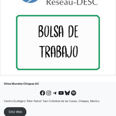
Otros Mundos Chiapas AC
Facebook
Instagram
Telegram
YouTube
Bluesky
Spotify
Centro Ecológico "Alter Natos" San Cristóbal de las Casas, Chiapas, Mexico.
Sitio Web