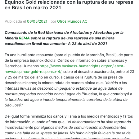
Equinox Gold relacionada con la ruptura de su represa
en Brasil en marzo 2021
Publicada el
06/05/2021
|
por
Otros Mundos AC
Comunicado de la Red Mexicana de Afectadas y Afectados por la
Minería
REMA
sobre la ruptura de una represa de una minera
canadiense en Brasil nuevamente- A 23 de abril de 2021
En una humillante respuesta (para el pueblo de Maranhão, Brasil), de parte
de la empresa Equinox Gold al Centro de Información sobre Empresas y
Derechos Humanos
https://www.business-humanrights.org/en/latest-
news/equinox-gold-response-4/
, sobre el desastre ocasionado, entre el 23
y 25 de marzo del año en curso, a causa de la ruptura de su presa de
desechos mineros; la minera relata de manera cínica que,
“debido a las
intensas lluvias se desbordó un pequeño estanque de agua dulce de
nuestra propiedad conocido como Lagoa do Pirucáua, lo que contribuyó a
la turbidez del agua e inundó temporalmente la carretera de la aldea de
São José.”
De igual forma minimiza los daños y llama a los medios mentirosos y faltos
de información, cuando afirma que,
“el desbordamiento ha sido reportado
incorrectamente por algunos medios de comunicación independientes
como una falla de la «presa de jales». No hubo ningún fallo en la presa de
residuos. Las fuertes lluvias y las consiguientes inundaciones regionales