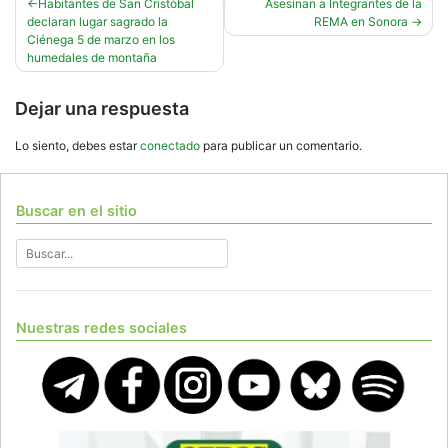
Navegación
Habitantes de San Cristóbal
Asesinan a Integrantes de la
declaran lugar sagrado la
REMA en Sonora
de
Ciénega 5 de marzo en los
entradas
humedales de montaña
Dejar una respuesta
Lo siento, debes estar
conectado
para publicar un comentario.
Buscar en el sitio
Nuestras redes sociales