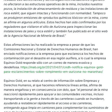
no afectaron a las estructuras operativas de la mina, incluidos nuestros
pozos, la instalación de almacenamiento de residuos y las instalaciones de
roca estéril, que siguen intactas y funcionando con normalidad. Tampoco
se produjeron emisiones de «productos químicos tóxicos» en la mina, como
se afirma en algunos artículos. Estos hechos han sido confirmados por los
reguladores que visitaron el sitio de Aurizona para inspeccionar las
instalaciones de jales y roca estéril y también fue publicado en el sitio web
de la Agencia Nacional de Minería de Brasil.”
Estas afirmaciones las ha realizado la empresa a pesar de que las
Comisiones Nacional y Estatal de Derechos Humanos de Brasil, han
enviado notificaciones a la empresa para que esclarezca los hechos de
contaminación por el desastre en esa región aurífera, a lo cual la empresa
Equinox Gold responde sólo con un correo de manera evasiva y
desdeñosa.
https://mab.org.br/2021/04/01/cndh-notifica-equinox-gold-
para-esclarecimentos-sobre-rompimento-em-aurizona-no-maranhao/
Equinox Gold, en su relato al centro de información sobre Empresas y
Derechos Humanos, al que hacemos referencia líneas arriba, afirma de
manera engañosa y en consecuencia con dolo, que
“el personal de la mina
reaccionó rápidamente para apoyar a las comunidades vecinas, incluso
transportando a la gente a través de las carreteras cuando se inundaron,
ayudando a restablecer rápidamente el acceso a las carreteras,
entregando agua limpia en camiones para complementar los suministros de