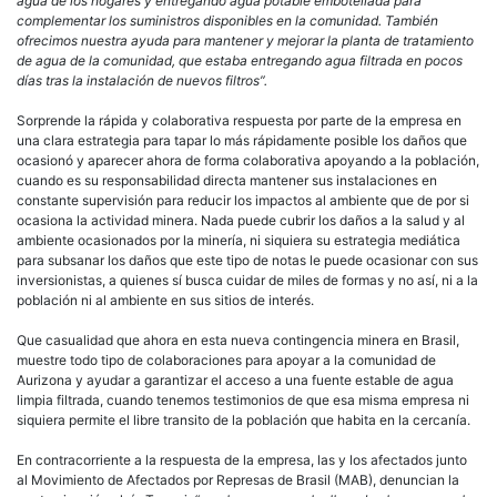
agua de los hogares y entregando agua potable embotellada para
complementar los suministros disponibles en la comunidad. También
ofrecimos nuestra ayuda para mantener y mejorar la planta de tratamiento
de agua de la comunidad, que estaba entregando agua filtrada en pocos
días tras la instalación de nuevos filtros”.
Sorprende la rápida y colaborativa respuesta por parte de la empresa en
una clara estrategia para tapar lo más rápidamente posible los daños que
ocasionó y aparecer ahora de forma colaborativa apoyando a la población,
cuando es su responsabilidad directa mantener sus instalaciones en
constante supervisión para reducir los impactos al ambiente que de por si
ocasiona la actividad minera. Nada puede cubrir los daños a la salud y al
ambiente ocasionados por la minería, ni siquiera su estrategia mediática
para subsanar los daños que este tipo de notas le puede ocasionar con sus
inversionistas, a quienes sí busca cuidar de miles de formas y no así, ni a la
población ni al ambiente en sus sitios de interés.
Que casualidad que ahora en esta nueva contingencia minera en Brasil,
muestre todo tipo de colaboraciones para apoyar a la comunidad de
Aurizona y ayudar a garantizar el acceso a una fuente estable de agua
limpia filtrada, cuando tenemos testimonios de que esa misma empresa ni
siquiera permite el libre transito de la población que habita en la cercanía.
En contracorriente a la respuesta de la empresa, las y los afectados junto
al Movimiento de Afectados por Represas de Brasil (MAB), denuncian la