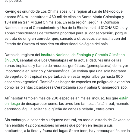
su pueblo.
Keving es oriundo de Los Chimalapas, una región al sur de México que
abarca 594 mil hectáreas: 460 mil de ellas en Santa María Chimalapa y
134 mil en San Miguel Chimalapa. En esta región, según la Comisión
Nacional para el Conocimiento y Uso de la Biodiversidad (CONABIO), hay
zonas consideradas de “extrema prioridad para su conservación”, porque
se trata de un gran corredor que, sumado a otros ecosistemas, hacen del
Estado de Oaxaca el más rico en diversidad biológica del país.
Datos del registro del
Instituto Nacional de Ecología y Cambio Climático
(INECC)
, señalan que Los Chimalapas en la actualidad, “es una de las
zonas tropicales y banco de recursos genéticos, (germoplasma) de mayor
importancia en México y Mesoamérica. Se estima que una sola hectárea
de vegetación tropical no perturbada en esta región alberga hasta 900
especies vegetales”. También es hogar de especies en peligro de extinción
como las plantas cicadáceas Ceratozamia spp y palma Chamaedora spp.
Allí habitan también más de 200 especies animales, incluso, los que
están
en riesgo
de desaparecer como: las aves loro farinosa, faisán real, momoto
carenado, águila solitaria, cigüeña de cabeza pelada , entre otras.
Sin embargo, a pesar de su riqueza natural, en todo el estado de Oaxaca se
han emitido 422 concesiones mineras que ponen en riesgo a sus
habitantes, a la flora y fauna del lugar. Sobre todo, hay preocupación por la