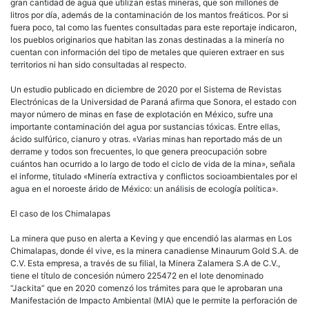
gran cantidad de agua que utilizan estas mineras, que son millones de
litros por día, además de la contaminación de los mantos freáticos. Por si
fuera poco, tal como las fuentes consultadas para este reportaje indicaron,
los pueblos originarios que habitan las zonas destinadas a la minería no
cuentan con información del tipo de metales que quieren extraer en sus
territorios ni han sido consultadas al respecto.
Un estudio publicado en diciembre de 2020 por el Sistema de Revistas
Electrónicas de la Universidad de Paraná afirma que Sonora, el estado con
mayor número de minas en fase de explotación en México, sufre una
importante contaminación del agua por sustancias tóxicas. Entre ellas,
ácido sulfúrico, cianuro y otras. «Varias minas han reportado más de un
derrame y todos son frecuentes, lo que genera preocupación sobre
cuántos han ocurrido a lo largo de todo el ciclo de vida de la mina», señala
el informe, titulado «Minería extractiva y conflictos socioambientales por el
agua en el noroeste árido de México: un análisis de ecología política».
El caso de los Chimalapas
La minera que puso en alerta a Keving y que encendió las alarmas en Los
Chimalapas, donde él vive, es la minera canadiense Minaurum Gold S.A. de
C.V. Esta empresa, a través de su filial, la Minera Zalamera S.A de C.V.,
tiene el título de concesión número 225472 en el lote denominado
“Jackita” que en 2020 comenzó los trámites para que le aprobaran una
Manifestación de Impacto Ambiental (MIA) que le permite la perforación de