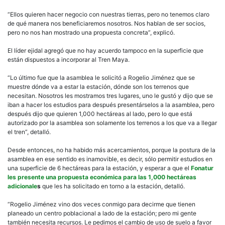
“Ellos quieren hacer negocio con nuestras tierras, pero no tenemos claro
de qué manera nos beneficiaremos nosotros. Nos hablan de ser socios,
pero no nos han mostrado una propuesta concreta”, explicó.
El líder ejidal agregó que no hay acuerdo tampoco en la superficie que
están dispuestos a incorporar al Tren Maya.
“Lo último fue que la asamblea le solicitó a Rogelio Jiménez que se
muestre dónde va a estar la estación, dónde son los terrenos que
necesitan. Nosotros les mostramos tres lugares, uno le gustó y dijo que se
iban a hacer los estudios para después presentárselos a la asamblea, pero
después dijo que quieren 1,000 hectáreas al lado, pero lo que está
autorizado por la asamblea son solamente los terrenos a los que va a llegar
el tren”, detalló.
Desde entonces, no ha habido más acercamientos, porque la postura de la
asamblea en ese sentido es inamovible, es decir, sólo permitir estudios en
una superficie de 6 hectáreas para la estación, y esperar a que el
Fonatur
les presente una propuesta económica para las 1,000 hectáreas
adicionale
s
que les ha solicitado en torno a la estación, detalló.
“Rogelio Jiménez vino dos veces conmigo para decirme que tienen
planeado un centro poblacional a lado de la estación; pero mi gente
también necesita recursos. Le pedimos el cambio de uso de suelo a favor