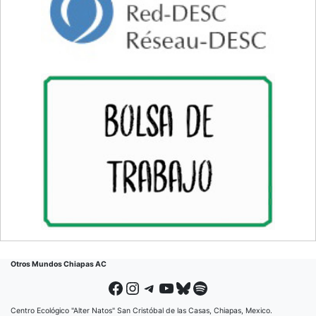
Otros Mundos Chiapas AC
Facebook
Instagram
Telegram
YouTube
Bluesky
Spotify
Centro Ecológico "Alter Natos" San Cristóbal de las Casas, Chiapas, Mexico.