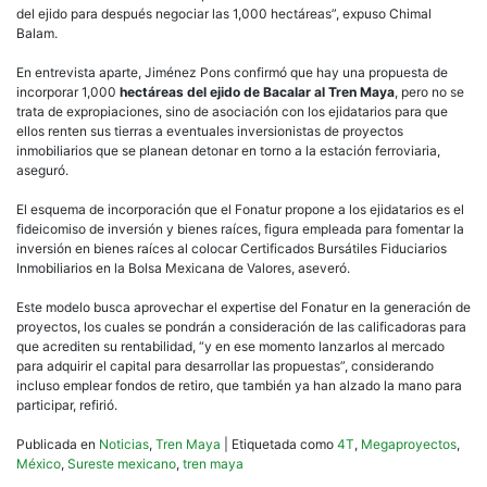
del ejido para después negociar las 1,000 hectáreas”, expuso Chimal
Balam.
En entrevista aparte, Jiménez Pons confirmó que hay una propuesta de
incorporar 1,000
hectáreas del ejido de Bacalar al Tren Maya
, pero no se
trata de expropiaciones, sino de asociación con los ejidatarios para que
ellos renten sus tierras a eventuales inversionistas de proyectos
inmobiliarios que se planean detonar en torno a la estación ferroviaria,
aseguró.
El esquema de incorporación que el Fonatur propone a los ejidatarios es el
fideicomiso de inversión y bienes raíces, figura empleada para fomentar la
inversión en bienes raíces al colocar Certificados Bursátiles Fiduciarios
Inmobiliarios en la Bolsa Mexicana de Valores, aseveró.
Este modelo busca aprovechar el expertise del Fonatur en la generación de
proyectos, los cuales se pondrán a consideración de las calificadoras para
que acrediten su rentabilidad, “y en ese momento lanzarlos al mercado
para adquirir el capital para desarrollar las propuestas”, considerando
incluso emplear fondos de retiro, que también ya han alzado la mano para
participar, refirió.
Publicada en
Noticias
,
Tren Maya
|
Etiquetada como
4T
,
Megaproyectos
,
México
,
Sureste mexicano
,
tren maya