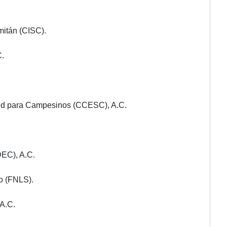
mitán (CISC).
C.
lud para Campesinos (CCESC), A.C.
DEC), A.C.
o (FNLS).
A.C.