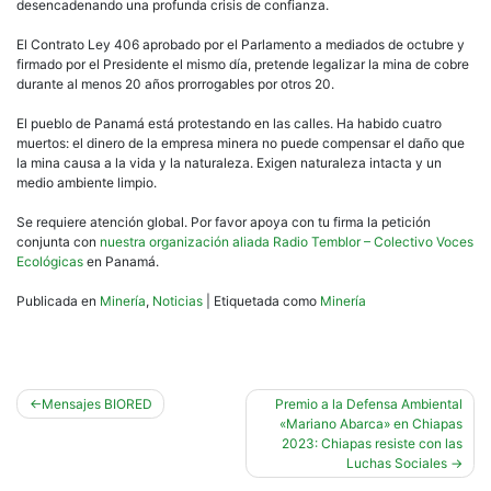
desencadenando una profunda crisis de confianza.
El Contrato Ley 406 aprobado por el Parlamento a mediados de octubre y
firmado por el Presidente el mismo día, pretende legalizar la mina de cobre
durante al menos 20 años prorrogables por otros 20.
El pueblo de Panamá está protestando en las calles. Ha habido cuatro
muertos: el dinero de la empresa minera no puede compensar el daño que
la mina causa a la vida y la naturaleza. Exigen naturaleza intacta y un
medio ambiente limpio.
Se requiere atención global. Por favor apoya con tu firma la petición
conjunta con
nuestra organización aliada Radio Temblor – Colectivo Voces
Ecológicas
en Panamá.
Publicada en
Minería
,
Noticias
|
Etiquetada como
Minería
Navegación
Mensajes BIORED
Premio a la Defensa Ambiental
«Mariano Abarca» en Chiapas
de
2023: Chiapas resiste con las
entradas
Luchas Sociales