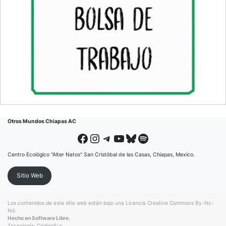
Otros Mundos Chiapas AC
Facebook
Instagram
Telegram
YouTube
Bluesky
Spotify
Centro Ecológico "Alter Natos" San Cristóbal de las Casas, Chiapas, Mexico.
Sitio Web
Los contenidos de este sitio web están bajo una
Licencia Creative Commons By-Nc-
Nd
.
Hecho en Software Libre.
Tecnología:
CódigoSur
.