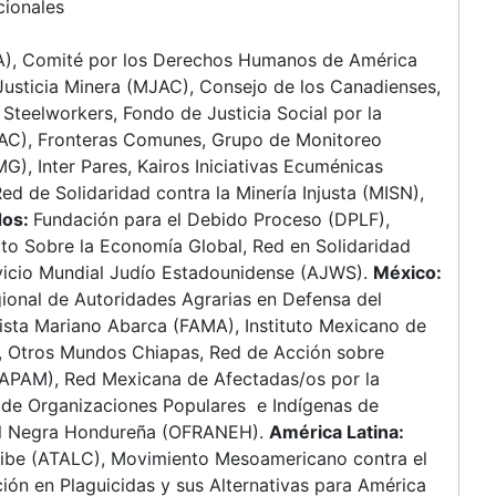
cionales
MJA), Comité por los Derechos Humanos de América
Justicia Minera (MJAC), Consejo de los Canadienses,
teelworkers, Fondo de Justicia Social por la
SAC), Fronteras Comunes, Grupo de Monitoreo
MG), Inter Pares, Kairos Iniciativas Ecuménicas
ed de Solidaridad contra la Minería Injusta (MISN),
dos:
Fundación para el Debido Proceso (DPLF),
ecto Sobre la Economía Global, Red en Solidaridad
vicio Mundial Judío Estadounidense (AJWS).
México:
ional de Autoridades Agrarias en Defensa del
ista Mariano Abarca (FAMA), Instituto Mexicano de
Otros Mundos Chiapas, Red de Acción sobre
(RAPAM), Red Mexicana de Afectadas/os por la
 de Organizaciones Populares e Indígenas de
al Negra Hondureña (OFRANEH).
América Latina:
aribe (ATALC), Movimiento Mesoamericano contra el
ón en Plaguicidas y sus Alternativas para América