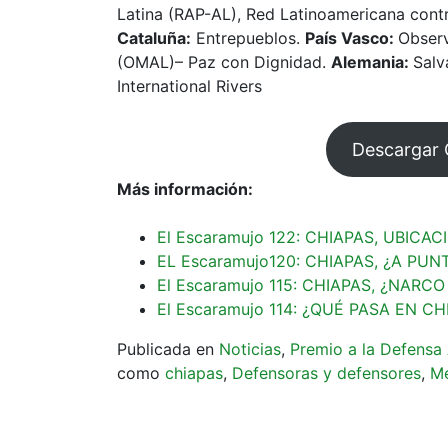
Latina (RAP-AL), Red Latinoamericana cont
Cataluña:
Entrepueblos.
País Vasco:
Observ
(OMAL)– Paz con Dignidad.
Alemania:
Salv
International Rivers
Descargar
Más información:
El Escaramujo 122: CHIAPAS, UBIC
EL Escaramujo120: CHIAPAS, ¿A PUNT
El Escaramujo 115: CHIAPAS, ¿NAR
El Escaramujo 114: ¿QUÉ PASA EN CH
Publicada en
Noticias
,
Premio a la Defensa
como
chiapas
,
Defensoras y defensores
,
M