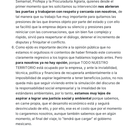
Semarnat, Profepa y la Procuraduría Agraria, quienes desde el
primer momento que les solicitamos su intervención
nos abrieron
las puertas y trabajaron con respeto y cercanía con nosotros,
de
tal manera que su trabajo fue muy importante para quitarnos las
presiones de las que éramos objeto por parte del estado y con ello
se facilitó que la empresa dejara su silencio y presiones para
reiniciar con las conversaciones, que sin bien fue complejo y
ríspido, sirvió para reaperturar el diálogo, detener el incremento de
disputas y finiquitar el conflicto.
Como ejido es importante decirle a la opinión pública que no
estamos ni orgullosos ni contentos de haber firmado este convenio
claramente regresivo a los logros que habíamos logrado antes. Pero
para nosotros ya no hay opción
, porque TODO NUESTRO
TERRITORIO está ocupado por la empresa, y ante la inviabilidad,
técnica, política y financiera de recuperarla ambientalmente o la
imposibilidad de aspirar legalmente a tener beneficios justos, no nos
queda más que seguir viviendo entre la simulación del discurso de
la responsabilidad social empresarial y la irrealidad de los
estándares ambientales, por lo tanto,
estamos muy lejos de
aspirar a lograr una justicia social y ambiental
porque sabemos,
en carne propia, que el desarrollo económico está y seguirá
desvinculado de ello, y por ello, ese es el costo que por el momento
lo cargaremos nosotros, aunque también sabemos que en algún
momento, al final del viaje, lo “tendrá que cargar” el gobierno
mexicano.