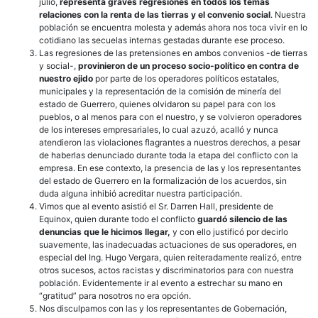
julio,
representa graves regresiones en todos los temas
relaciones con la renta de las tierras y el convenio social
. Nuestra
población se encuentra molesta y además ahora nos toca vivir en lo
cotidiano las secuelas internas gestadas durante ese proceso.
Las regresiones de las pretensiones en ambos convenios -de tierras
y social-,
provinieron de un proceso socio-político en contra de
nuestro ejido
por parte de los operadores políticos estatales,
municipales y la representación de la comisión de minería del
estado de Guerrero, quienes olvidaron su papel para con los
pueblos, o al menos para con el nuestro, y se volvieron operadores
de los intereses empresariales, lo cual azuzó, acalló y nunca
atendieron las violaciones flagrantes a nuestros derechos, a pesar
de haberlas denunciado durante toda la etapa del conflicto con la
empresa. En ese contexto, la presencia de las y los representantes
del estado de Guerrero en la formalización de los acuerdos, sin
duda alguna inhibió acreditar nuestra participación.
Vimos que al evento asistió el Sr. Darren Hall, presidente de
Equinox, quien durante todo el conflicto
guardó silencio de las
denuncias que le hicimos llegar,
y con ello justificó por decirlo
suavemente, las inadecuadas actuaciones de sus operadores, en
especial del Ing. Hugo Vergara, quien reiteradamente realizó, entre
otros sucesos, actos racistas y discriminatorios para con nuestra
población. Evidentemente ir al evento a estrechar su mano en
“gratitud” para nosotros no era opción.
Nos disculpamos con las y los representantes de Gobernación,