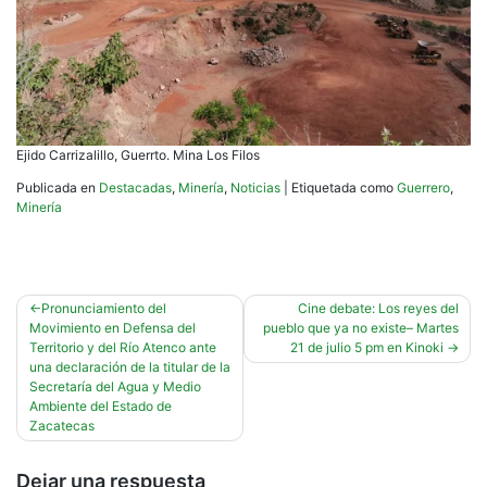
Ejido Carrizalillo, Guerrto. Mina Los Filos
Publicada en
Destacadas
,
Minería
,
Noticias
|
Etiquetada como
Guerrero
,
Minería
Navegación
Pronunciamiento del
Cine debate: Los reyes del
Movimiento en Defensa del
pueblo que ya no existe– Martes
de
Territorio y del Río Atenco ante
21 de julio 5 pm en Kinoki
entradas
una declaración de la titular de la
Secretaría del Agua y Medio
Ambiente del Estado de
Zacatecas
Dejar una respuesta