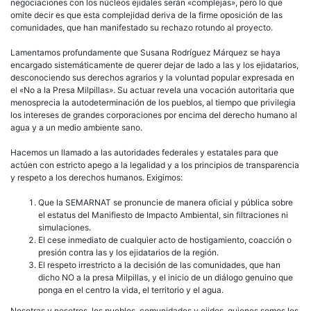
negociaciones con los núcleos ejidales serán «complejas», pero lo que
omite decir es que esta complejidad deriva de la firme oposición de las
comunidades, que han manifestado su rechazo rotundo al proyecto.
Lamentamos profundamente que Susana Rodríguez Márquez se haya
encargado sistemáticamente de querer dejar de lado a las y los ejidatarios,
desconociendo sus derechos agrarios y la voluntad popular expresada en
el «No a la Presa Milpillas». Su actuar revela una vocación autoritaria que
menosprecia la autodeterminación de los pueblos, al tiempo que privilegia
los intereses de grandes corporaciones por encima del derecho humano al
agua y a un medio ambiente sano.
Hacemos un llamado a las autoridades federales y estatales para que
actúen con estricto apego a la legalidad y a los principios de transparencia
y respeto a los derechos humanos. Exigimos:
Que la SEMARNAT se pronuncie de manera oficial y pública sobre
el estatus del Manifiesto de Impacto Ambiental, sin filtraciones ni
simulaciones.
El cese inmediato de cualquier acto de hostigamiento, coacción o
presión contra las y los ejidatarios de la región.
El respeto irrestricto a la decisión de las comunidades, que han
dicho NO a la presa Milpillas, y el inicio de un diálogo genuino que
ponga en el centro la vida, el territorio y el agua.
Nosotras y nosotros, los pueblos, comunidades y ejidos, quienes somos los