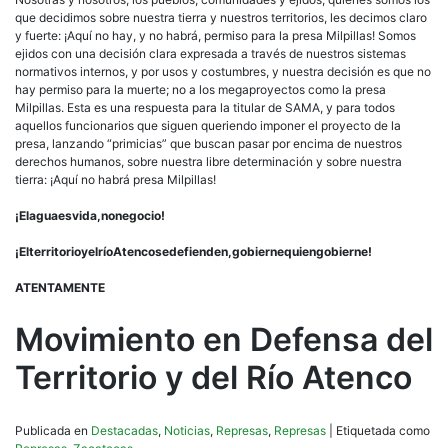
que decidimos sobre nuestra tierra y nuestros territorios, les decimos claro
y fuerte: ¡Aquí no hay, y no habrá, permiso para la presa Milpillas! Somos
ejidos con una decisión clara expresada a través de nuestros sistemas
normativos internos, y por usos y costumbres, y nuestra decisión es que no
hay permiso para la muerte; no a los megaproyectos como la presa
Milpillas. Esta es una respuesta para la titular de SAMA, y para todos
aquellos funcionarios que siguen queriendo imponer el proyecto de la
presa, lanzando “primicias” que buscan pasar por encima de nuestros
derechos humanos, sobre nuestra libre determinación y sobre nuestra
tierra: ¡Aquí no habrá presa Milpillas!
¡El
agua
es
vida,
no
negocio!
¡El
territorio
y
el
río
Atenco
se
defienden,
gobierne
quien
gobierne!
ATENTAMENTE
Movimiento en Defensa del
Territorio y del Río Atenco
Publicada en
Destacadas
,
Noticias
,
Represas
,
Represas
|
Etiquetada como