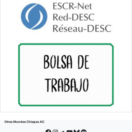
Otros Mundos Chiapas AC
Facebook
Instagram
Telegram
YouTube
Bluesky
Spotify