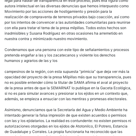
legal para hablar de transparencia en este proceso, pues ella figura como
autora intelectual en las diversas denuncias que hemos interpuesto como
Movimiento por las acciones de hostigamiento y presión para la
realización de compraventa de terrenos privados bajo coacción, así como
por los intentos de convencer a las autoridades comunitarias para reunirse
con ella para tratar el tema de la presa milpillas. Todos estos hechos son
inadmisibles y Susana Rodríguez en otras ocasiones ha arremetido en
nuestra contra y minimizado nuestro movimiento.
Condenamos que una persona con este tipo de señalamientos y procesos
pretenda engañar a las y los zacatecanos y violente los derechos
humanos y agrarios de las y los
campesinos de la región, con esta supuesta “primicia” que deja ver más la
opacidad del proyecto de la presa Milpillas más que su transparencia, pues
no es posible entender cómo la titular de SAMA afirma el aval al proyecto
de la presa antes de que la SEMARNAT lo publique en la Gaceta Ecológica,
si no es para simular avances y presionar a los ejidos en un contexto que,
además, se empieza a ensuciar con las mentiras y promesas electorales.
Asimismo, denunciamos que la Secretaría del Agua y Medio Ambiente ha
intentado generar la falsa impresión de que existen acuerdos o permisos
con las y los ejidatarios. La realidad es contundente: no existen permisos ni
autorizaciones otorgadas en los ejidos de Atotonilco, El Potrero, Estancia
de Guadalupe y Corrales. La propia funcionaria ha reconocido que las