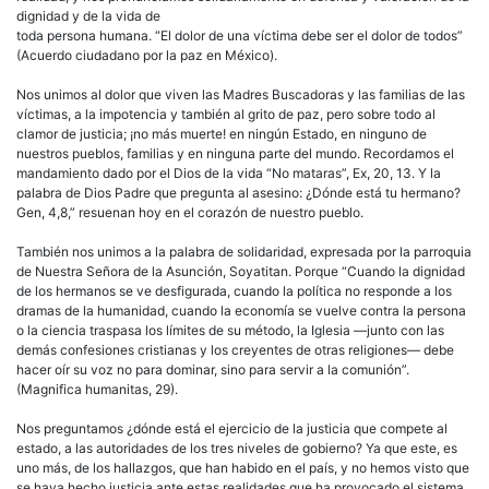
dignidad y de la vida de
toda persona humana. “El dolor de una víctima debe ser el dolor de todos”
(Acuerdo ciudadano por la paz en México).
Nos unimos al dolor que viven las Madres Buscadoras y las familias de las
víctimas, a la impotencia y también al grito de paz, pero sobre todo al
clamor de justicia; ¡no más muerte! en ningún Estado, en ninguno de
nuestros pueblos, familias y en ninguna parte del mundo. Recordamos el
mandamiento dado por el Dios de la vida “No mataras”, Ex, 20, 13. Y la
palabra de Dios Padre que pregunta al asesino: ¿Dónde está tu hermano?
Gen, 4,8,” resuenan hoy en el corazón de nuestro pueblo.
También nos unimos a la palabra de solidaridad, expresada por la parroquia
de Nuestra Señora de la Asunción, Soyatitan. Porque “Cuando la dignidad
de los hermanos se ve desfigurada, cuando la política no responde a los
dramas de la humanidad, cuando la economía se vuelve contra la persona
o la ciencia traspasa los límites de su método, la Iglesia —junto con las
demás confesiones cristianas y los creyentes de otras religiones— debe
hacer oír su voz no para dominar, sino para servir a la comunión”.
(Magnifica humanitas, 29).
Nos preguntamos ¿dónde está el ejercicio de la justicia que compete al
estado, a las autoridades de los tres niveles de gobierno? Ya que este, es
uno más, de los hallazgos, que han habido en el país, y no hemos visto que
se haya hecho justicia ante estas realidades que ha provocado el sistema