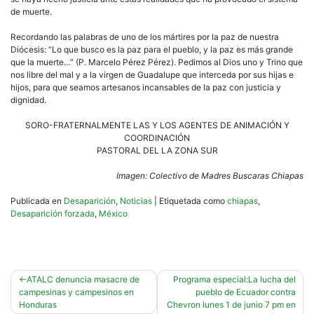
de muerte.
Recordando las palabras de uno de los mártires por la paz de nuestra
Diócesis: “Lo que busco es la paz para el pueblo, y la paz es más grande
que la muerte…” (P. Marcelo Pérez Pérez). Pedimos al Dios uno y Trino que
nos libre del mal y a la virgen de Guadalupe que interceda por sus hijas e
hijos, para que seamos artesanos incansables de la paz con justicia y
dignidad.
SORO-FRATERNALMENTE LAS Y LOS AGENTES DE ANIMACIÓN Y
COORDINACIÓN
PASTORAL DEL LA ZONA SUR
Imagen: Colectivo de Madres Buscaras Chiapas
Publicada en
Desaparición
,
Noticias
|
Etiquetada como
chiapas
,
Desaparición forzada
,
México
Navegación
ATALC denuncia masacre de
Programa especial:La lucha del
campesinas y campesinos en
pueblo de Ecuador contra
de
Honduras
Chevron lunes 1 de junio 7 pm en