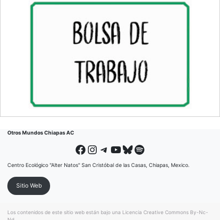
Otros Mundos Chiapas AC
Facebook
Instagram
Telegram
YouTube
Bluesky
Spotify
Centro Ecológico "Alter Natos" San Cristóbal de las Casas, Chiapas, Mexico.
Sitio Web
Los contenidos de este sitio web están bajo una
Licencia Creative Commons By-Nc-
Nd
.