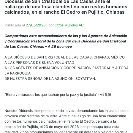
Diócesis de San Cristóbal de Las Casas ante el
hallazgo de una fosa clandestina con restos humanos
calcinados, en el rancho El Cedro en Pujiltic, Chiapas
Publicada el
27/05/2026
|
por
Otros Mundos AC
Compartimos este pronunciamiento de las y los Agentes de Animación
y Coordinación Pastoral de la Zona Sur de la Diócesis de San Cristóbal
de Las Casas, Chiapas – A 26 de mayo
A LA DIÓCESIS DE SAN CRISTÓBAL DE LAS CASAS, CHIAPAS, MÉXICO
A LAS PERSONAS DE BUENA VOLUNTAD
A LOS AGENTES DE ANIMACIÓN Y COORDINACIÓN PASTORAL Y A TODA
LA PARROQUIA
DE NUESTRA SEÑORA DE LA ASUNCIÓN, SOYATITAN.
“Bienaventurados los que luchan por la paz y la justicia” (Mt 5,9)
Nuestra Diócesis siempre ha alzado la voz, denunciando las injusticias que
provoca este sistema de muerte. Ante el hallazgo de una fosa clandestina
con restos humanos calcinados, en el rancho El Cedro, cercano a la
población de Pujiltic, el 23 de mayo del 2026, nos preocupa toda esta
realidad, y nos pronunciamos solidariamente en defensa y valoración de la