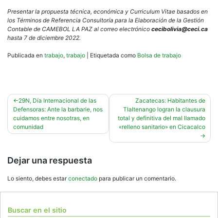
Presentar la propuesta técnica, económica y Curriculum Vitae basados en
los Términos de Referencia Consultoría para la Elaboración de la Gestión
Contable de CAMEBOL LA PAZ al correo electrónico
cecibolivia@ceci.ca
hasta 7 de diciembre 2022.
Publicada en
trabajo
,
trabajo
|
Etiquetada como
Bolsa de trabajo
Navegación
29N, Día Internacional de las
Zacatecas: Habitantes de
Defensoras: Ante la barbarie, nos
Tlaltenango logran la clausura
de
cuidamos entre nosotras, en
total y definitiva del mal llamado
entradas
comunidad
«relleno sanitario» en Cicacalco
Dejar una respuesta
Lo siento, debes estar
conectado
para publicar un comentario.
Buscar en el sitio