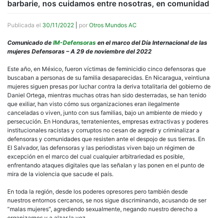
barbarie, nos cuidamos entre nosotras, en comunidad
Publicada el
30/11/2022
|
por
Otros Mundos AC
Comunicado de
IM-Defensoras
en el marco del Día Internacional de las
mujeres Defensoras – A 29 de noviembre del 2022
Este año, en México, fueron víctimas de feminicidio cinco defensoras que
buscaban a personas de su familia desaparecidas. En Nicaragua, veintiuna
mujeres siguen presas por luchar contra la deriva totalitaria del gobierno de
Daniel Ortega, mientras muchas otras han sido desterradas, se han tenido
que exiliar, han visto cómo sus organizaciones eran ilegalmente
canceladas o viven, junto con sus familias, bajo un ambiente de miedo y
persecución. En Honduras, terratenientes, empresas extractivas y poderes
institucionales racistas y corruptos no cesan de agredir y criminalizar a
defensoras y comunidades que resisten ante el despojo de sus tierras. En
El Salvador, las defensoras y las periodistas viven bajo un régimen de
excepción en el marco del cual cualquier arbitrariedad es posible,
enfrentando ataques digitales que las señalan y las ponen en el punto de
mira de la violencia que sacude el país.
En toda la región, desde los poderes opresores pero también desde
nuestros entornos cercanos, se nos sigue discriminando, acusando de ser
“malas mujeres”, agrediendo sexualmente, negando nuestro derecho a
organizarnos y a alzar la voz.