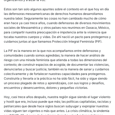
Estos son tan solo algunos apuntes sobre el contexto en el que hoy en día
las defensoras mesoamericanas de derechos humanos desarrollamos
nuestra labor. Seguramente las cosas no han cambiado mucho de cómo
eran hace ya casi trece años, cuando defensoras de diversos movimientos
sociales de Mesoamérica y otros países nos reunimos en Oaxaca, México,
para compartir nuestra preocupación e impotencia ante la violencia que
tocaba nuestros cuerpos y vidas. De ahí nació un pacto para protegernos y
cuidarnos juntas al que llamamos Protección Integral Feminista (PIF).
La PIF es la manera en la que nos acompañamos entre defensoras y
comunidades cuando somos agredidas; la manera de hacer análisis de
riesgo con una mirada feminista que atienda a todas las dimensiones del
contexto; de construir espacios de acogida; de documentar las violencias,
denunciarlas y buscar justicia; también es la manera de sanar y cuidarnos
colectivamente y de fortalecer nuestras capacidades para protegernos.
Construirla y llevarla a la práctica no ha sido fácil, ha sido y sigue siendo
un proceso plagado de retos y aprendizajes, con sus logros y desafíos,
encuentros y desencuentros, dolores y pequeñas victorias.
Hoy, casi trece años después, nuestra región sigue siendo el lugar violento
y hostil que era, incluso puede que más; las políticas capitalistas, racistas y
patriarcales que desde hace siglos buscan subyugar y expropiar nuestras
vidas siguen tan vigentes o más que antes. La crisis climática, la sindemia