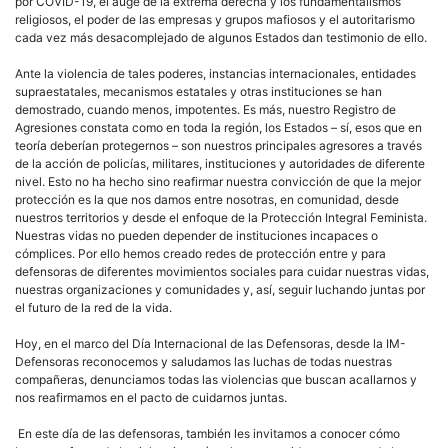
por COVID-19, el auge de la extrema derecha y los fundamentalismos
religiosos, el poder de las empresas y grupos mafiosos y el autoritarismo
cada vez más desacomplejado de algunos Estados dan testimonio de ello.
Ante la violencia de tales poderes, instancias internacionales, entidades
supraestatales, mecanismos estatales y otras instituciones se han
demostrado, cuando menos, impotentes. Es más, nuestro Registro de
Agresiones constata como en toda la región, los Estados – sí, esos que en
teoría deberían protegernos – son nuestros principales agresores a través
de la acción de policías, militares, instituciones y autoridades de diferente
nivel. Esto no ha hecho sino reafirmar nuestra convicción de que la mejor
protección es la que nos damos entre nosotras, en comunidad, desde
nuestros territorios y desde el enfoque de la Protección Integral Feminista.
Nuestras vidas no pueden depender de instituciones incapaces o
cómplices. Por ello hemos creado redes de protección entre y para
defensoras de diferentes movimientos sociales para cuidar nuestras vidas,
nuestras organizaciones y comunidades y, así, seguir luchando juntas por
el futuro de la red de la vida.
Hoy, en el marco del Día Internacional de las Defensoras, desde la IM-
Defensoras reconocemos y saludamos las luchas de todas nuestras
compañeras, denunciamos todas las violencias que buscan acallarnos y
nos reafirmamos en el pacto de cuidarnos juntas.
En este día de las defensoras, también les invitamos a conocer cómo