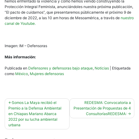
hemos enfrentado la violencia y cómo hemos venido construyendo la
Protección Integral Feminista, anunciándoles nuestra próxima publicación,
“El pacto de cuidarnos”, que presentaremos públicamente el próximo 9 de
diciembre de 2022, a las 10 am horas de Mesoamérica, a través de
nuestro
canal de Youtube.
Imagen: IM – Defensoras
Más información:
Publicada en
Defensores y defensoras bajo ataque
,
Noticias
|
Etiquetada
como
México
,
Mujeres defensoras
Navegación
Somos La Maya recibió el
REDESMA: Convocatoria a
Premio a la Defensa Ambiental
Presentación de Propuestas de 4
de
en Chiapas Mariano Abarca
ConsultoríasREDESMA:
entradas
2022 por su lucha ambiental
urbana