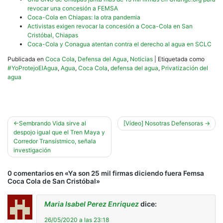
revocar una concesión a FEMSA
Coca-Cola en Chiapas: la otra pandemia
Activistas exigen revocar la concesión a Coca-Cola en San
Cristóbal, Chiapas
Coca-Cola y Conagua atentan contra el derecho al agua en SCLC
Publicada en
Coca Cola
,
Defensa del Agua
,
Noticias
|
Etiquetada como
#YoProtejoElAgua
,
Agua
,
Coca Cola
,
defensa del agua
,
Privatización del
agua
Navegación
Sembrando Vida sirve al
[Vídeo] Nosotras Defensoras
despojo igual que el Tren Maya y
de
Corredor Transístmico, señala
entradas
investigación
0 comentarios en «
Ya son 25 mil firmas diciendo fuera Femsa
Coca Cola de San Cristóbal
»
Maria Isabel Perez Enriquez
dice:
26/05/2020 a las 23:18