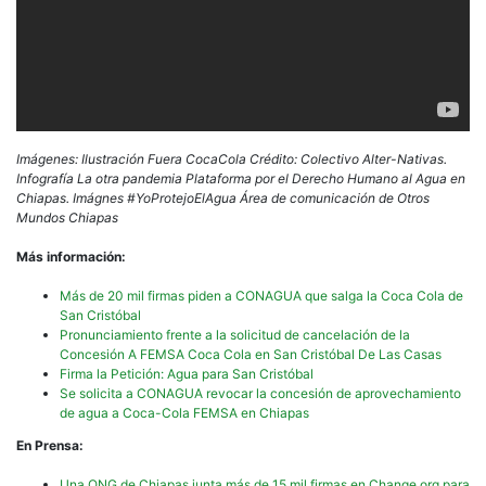
Imágenes: Ilustración Fuera CocaCola Crédito: Colectivo Alter-Nativas.
Infografía La otra pandemia Plataforma por el Derecho Humano al Agua en
Chiapas. Imágnes #YoProtejoElAgua Área de comunicación de Otros
Mundos Chiapas
Más información:
Más de 20 mil firmas piden a CONAGUA que salga la Coca Cola de
San Cristóbal
Pronunciamiento frente a la solicitud de cancelación de la
Concesión A FEMSA Coca Cola en San Cristóbal De Las Casas
Firma la Petición: Agua para San Cristóbal
Se solicita a CONAGUA revocar la concesión de aprovechamiento
de agua a Coca-Cola FEMSA en Chiapas
En Prensa:
Una ONG de Chiapas junta más de 15 mil firmas en Change.org para