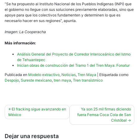
“Se ha propuesto al Instituto Nacional de los Pueblos Indígenas (INPI) que
el gobierno no llegue con sus soluciones previamente elaboradas, sino que
apoye para que los colectivos fundamenten y determinen lo que es
necesario hacer en sus regiones”, apunta.
Imagen: La Cooperacha
Más información:
Análisis General del Proyecto de Corredor Interoceánico del Istmo
de Tehuantepec
Inician obras de construcción del Tramo 1 del Tren Maya: Fonatur
Publicada en
Modelo extractivo
,
Noticias
,
Tren Maya
|
Etiquetada como
Despojo
,
Sureste mexicano
,
tren maya
,
Tren transístmico
Navegación
El fracking sigue avanzando en
Ya son 25 mil firmas diciendo
México
fuera Femsa Coca Cola de San
de
Cristóbal
entradas
Dejar una respuesta