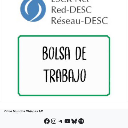
Otros Mundos Chiapas AC
Facebook
Instagram
Telegram
YouTube
Bluesky
Spotify