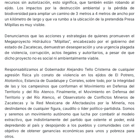
recursos sin autorización, esto significa, que también están robando al
ejido. Los impactos por la destrucción ambiental y la pérdida de
biodiversidad para ampliar un camino de 3 metros a 4 metros de ancho por
un kilómetro de largo y que va rumbo a la ubicación de la pretendida Presa
Milpillas es muy visible.
Denunciamos que las acciones y estrategias de quienes promueven el
Megaproyecto Hidráulico “Milpillas”, encabezado por el gobierno del
estado de Zacatecas, demuestran desesperación y una urgencia plagada
de violencia, corrupción, actos ilegales y autoritarios, a pesar de que
dicho proyecto no es social ni ambientalmente viable.
Responsabilizamos al Gobernador Alejandro Tello Cristerna de cualquier
agresión física y/o conato de violencia en los ejidos de El Potrero,
Atotonilco, Estancia de Guadalupe y Corrales, sobre todo, por la integridad
de las y los campesinos que conforman el Movimiento en Defensa del
Territorio y del Río Atenco. Finalmente, el Movimiento en Defensa del
Territorio y del Río Atenco, el Observatorio de Conflictos Mineros de
Zacatecas y la Red Mexicana de Afectadas/os por la Minería, nos
deslindamos de cualquier figura, caudillo o líder político-partidista. Somos
y seremos un movimiento autónomo que lucha por combatir al modelo
extractivo, que indistintamente del partido que ostente el poder, está
depredando al país y despojando a los pueblos y comunidades con el
objetivo de obtener ganancias económicas para unos y pobreza para
otros.