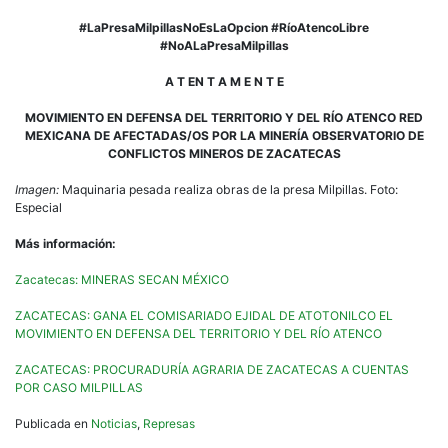
#LaPresaMilpillasNoEsLaOpcion #RíoAtencoLibre
#NoALaPresaMilpillas
A T EN T A M E N T E
MOVIMIENTO EN DEFENSA DEL TERRITORIO Y DEL RÍO ATENCO RED
MEXICANA DE AFECTADAS/OS POR LA MINERÍA OBSERVATORIO DE
CONFLICTOS MINEROS DE ZACATECAS
Imagen:
Maquinaria pesada realiza obras de la presa Milpillas. Foto:
Especial
Más información:
Zacatecas: MINERAS SECAN MÉXICO
ZACATECAS: GANA EL COMISARIADO EJIDAL DE ATOTONILCO EL
MOVIMIENTO EN DEFENSA DEL TERRITORIO Y DEL RÍO ATENCO
ZACATECAS: PROCURADURÍA AGRARIA DE ZACATECAS A CUENTAS
POR CASO MILPILLAS
Publicada en
Noticias
,
Represas