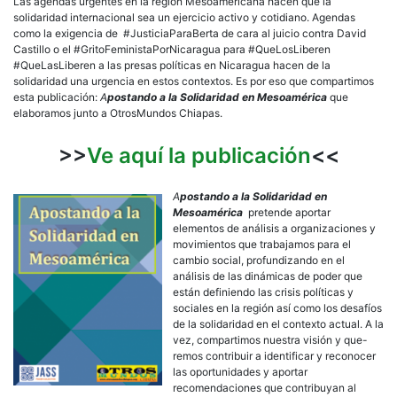
Las agendas urgentes en la región Mesoamericana hacen que la
solidaridad internacional sea un ejercicio activo y cotidiano. Agendas
como la exigencia de #JusticiaParaBerta de cara al juicio contra David
Castillo o el #GritoFeministaPorNicaragua para #QueLosLiberen
#QueLasLiberen a las presas políticas en Nicaragua hacen de la
solidaridad una urgencia en estos contextos. Es por eso que compartimos
esta publicación:
A
postando a la Solidaridad en Mesoamérica
que
elaboramos junto a OtrosMundos Chiapas.
>>
Ve aquí la publicación
<<
A
postando a la Solidaridad en
Mesoamérica
pretende aportar
elementos de análisis a organizaciones y
movimientos que trabajamos para el
cambio social, profundizando en el
análisis de las dinámicas de poder que
están definiendo las crisis políticas y
sociales en la región así como los desafíos
de la solidaridad en el contexto actual. A la
vez, compartimos nuestra visión y que-
remos contribuir a identificar y reconocer
las oportunidades y aportar
recomendaciones que contribuyan al