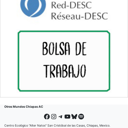
Otros Mundos Chiapas AC
Facebook
Instagram
Telegram
YouTube
Bluesky
Spotify
Centro Ecológico "Alter Natos" San Cristóbal de las Casas, Chiapas, Mexico.