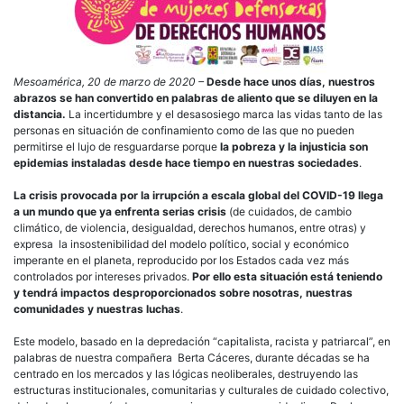
fren
el
auto
y
defe
Mesoamérica, 20 de marzo de 2020 –
Desde hace unos días, nuestros
la
abrazos se han convertido en palabras de aliento que se diluyen en la
vida
distancia.
La incertidumbre y el desasosiego marca las vidas tanto de las
el
personas en situación de confinamiento como de las que no pueden
cuid
permitirse el lujo de resguardarse porque
la pobreza y la injusticia son
los
epidemias instaladas desde hace tiempo en nuestras sociedades
.
der
y
La crisis provocada por la irrupción a escala global del COVID-19 llega
la
a un mundo que ya enfrenta serias crisis
(de cuidados, de cambio
dign
climático, de violencia, desigualdad, derechos humanos, entre otras) y
hum
expresa la insostenibilidad del modelo político, social y económico
imperante en el planeta, reproducido por los Estados cada vez más
controlados por intereses privados.
Por ello esta situación está teniendo
y tendrá impactos desproporcionados sobre nosotras, nuestras
comunidades y nuestras luchas
.
Este modelo, basado en la depredación “capitalista, racista y patriarcal”, en
palabras de nuestra compañera Berta Cáceres, durante décadas se ha
centrado en los mercados y las lógicas neoliberales, destruyendo las
estructuras institucionales, comunitarias y culturales de cuidado colectivo,