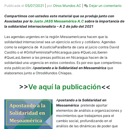
en
Publicada el
05/07/2021
|
por
Otros Mundos AC
|
Dejar un comentario
Apos
a
Compartimos con ustedes este material que se produjo junto con
la
Asociadas por lo
Justo JASS Mesoamérica A.C
sobre la importancia de
Soli
la solidaridad internacionalista – A 2 de julio del 2021
en
Mes
Las agendas urgentes en la región Mesoamericana hacen que la
solidaridad internacional sea un ejercicio activo y cotidiano. Agendas
como la exigencia de #JusticiaParaBerta de cara al juicio contra David
Castillo o el #GritoFeministaPorNicaragua para #QueLosLiberen
#QueLasLiberen a las presas políticas en Nicaragua hacen de la
solidaridad una urgencia en estos contextos. Es por eso que compartimos
esta publicación:
A
postando a la Solidaridad en Mesoamérica
que
elaboramos junto a OtrosMundos Chiapas.
>>
Ve aquí la publicación
<<
A
postando a la Solidaridad en
Mesoamérica
pretende aportar
elementos de análisis a organizaciones y
movimientos que trabajamos para el
cambio social, profundizando en el
análisis de las dinámicas de poder que