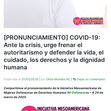
[PRONUNCIAMIENTO] COVID-19:
Ante la crisis, urge frenar el
autoritarismo y defender la vida, el
cuidado, los derechos y la dignidad
humana
en
Publicada el
31/03/2020
|
por
Otros Mundos AC
|
Dejar un comentario
[PR
COV
Compartimos el pronunciamiento de la Iniciativa Mesoamericana de
19:
Mujeres Defensoras de Derechos Humanos
IM-Defensora
s – A 20 de
Ant
marzo de 2020
la
crisi
urge