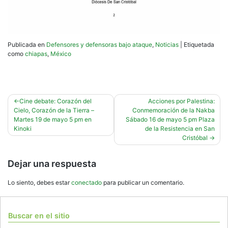
Publicada en
Defensores y defensoras bajo ataque
,
Noticias
|
Etiquetada
como
chiapas
,
México
Navegación
Cine debate: Corazón del
Acciones por Palestina:
Cielo, Corazón de la Tierra –
Conmemoración de la Nakba
de
Martes 19 de mayo 5 pm en
Sábado 16 de mayo 5 pm Plaza
entradas
Kinoki
de la Resistencia en San
Cristóbal
Dejar una respuesta
Lo siento, debes estar
conectado
para publicar un comentario.
Buscar en el sitio