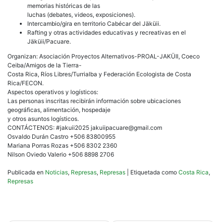
memorias históricas de las
luchas (debates, videos, exposiciones).
Intercambio/gira en territorio Cabécar del Jäküii.
Rafting y otras actividades educativas y recreativas en el
Jäküii/Pacuare.
Organizan: Asociación Proyectos Alternativos-PROAL-JAKÜII, Coeco
Ceiba/Amigos de la Tierra-
Costa Rica, Ríos Libres/Turrialba y Federación Ecologista de Costa
Rica/FECON.
Aspectos operativos y logísticos:
Las personas inscritas recibirán información sobre ubicaciones
geográficas, alimentación, hospedaje
y otros asuntos logísticos.
CONTÁCTENOS: #jakuii2025 jakuiipacuare@gmail.com
Osvaldo Durán Castro +506 83800955
Mariana Porras Rozas +506 8302 2360
Nilson Oviedo Valerio +506 8898 2706
Publicada en
Noticias
,
Represas
,
Represas
|
Etiquetada como
Costa Rica
,
Represas