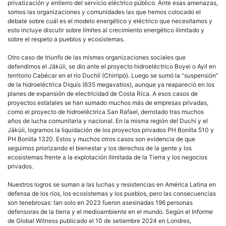
privatización y entierro del servicio eléctrico público. Ante esas amenazas,
somos las organizaciones y comunidades las que hemos colocado el
debate sobre cuál es el modelo energético y eléctrico que necesitamos y
esto incluye discutir sobre límites al crecimiento energético ilimitado y
sobre el respeto a pueblos y ecosistemas.
Otro caso de triunfo de las mismas organizaciones sociales que
defendimos el Jäküii, se dio ante el proyecto hidroeléctrico Boyei o Ayil en
territorio Cabécar en el río Duchíí (Chirripó). Luego se sumó la “suspensión”
de la hidroeléctrica Diquís (635 megavatios), aunque ya reapareció en los
planes de expansión de electricidad de Costa Rica. A esos casos de
proyectos estatales se han sumado muchos más de empresas privadas,
como el proyecto de hidroeléctrica San Rafael, derrotado tras muchos
años de lucha comunitaria y nacional. En la misma región del Duchí y el
Jäküii, logramos la liquidación de los proyectos privados PH Bonilla 510 y
PH Bonilla 1320. Estos y muchos otros casos son evidencia de que
seguimos priorizando el bienestar y los derechos de la gente y los
ecosistemas frente a la explotación ilimitada de la Tierra y los negocios
privados.
Nuestros logros se suman a las luchas y resistencias en América Latina en
defensa de los ríos, los ecosistemas y los pueblos, pero las consecuencias
son tenebrosas: tan solo en 2023 fueron asesinadas 196 personas
defensoras de la tierra y el medioambiente en el mundo. Según el Informe
de Global Witness publicado el 10 de setiembre 2024 en Londres,