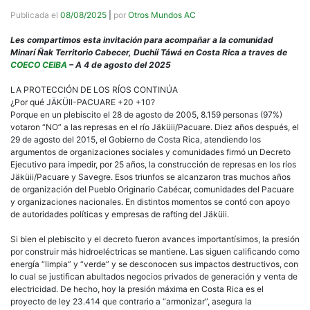
Publicada el
08/08/2025
|
por
Otros Mundos AC
Les compartimos esta invitación para acompañar a la comunidad
Minarí Ñak Territorio Cabecer, Duchíí Táwá en Costa Rica a traves de
COECO CEIBA
– A 4 de agosto del 2025
LA PROTECCIÓN DE LOS RÍOS CONTINÚA
¿Por qué JÄKÜII-PACUARE +20 +10?
Porque en un plebiscito el 28 de agosto de 2005, 8.159 personas (97%)
votaron “NO” a las represas en el río Jäküii/Pacuare. Diez años después, el
29 de agosto del 2015, el Gobierno de Costa Rica, atendiendo los
argumentos de organizaciones sociales y comunidades firmó un Decreto
Ejecutivo para impedir, por 25 años, la construcción de represas en los ríos
Jäküii/Pacuare y Savegre. Esos triunfos se alcanzaron tras muchos años
de organización del Pueblo Originario Cabécar, comunidades del Pacuare
y organizaciones nacionales. En distintos momentos se contó con apoyo
de autoridades políticas y empresas de rafting del Jäküii.
Si bien el plebiscito y el decreto fueron avances importantísimos, la presión
por construir más hidroeléctricas se mantiene. Las siguen calificando como
energía “limpia” y “verde” y se desconocen sus impactos destructivos, con
lo cual se justifican abultados negocios privados de generación y venta de
electricidad. De hecho, hoy la presión máxima en Costa Rica es el
proyecto de ley 23.414 que contrario a “armonizar”, asegura la