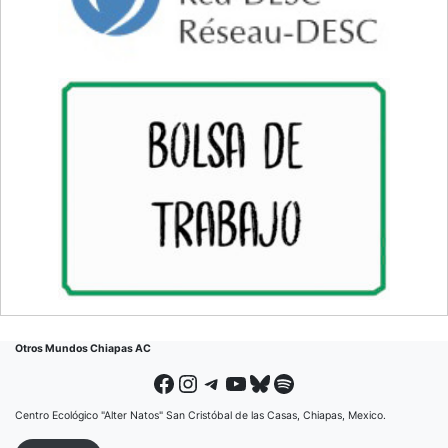
Otros Mundos Chiapas AC
Facebook
Instagram
Telegram
YouTube
Bluesky
Spotify
Centro Ecológico "Alter Natos" San Cristóbal de las Casas, Chiapas, Mexico.