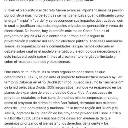
Si bien el plebiscito y el decreto fueron avances importantísimos, la presión
por construir más hidroeléctricas se mantiene. Las siguen calificando como
energía “limpia” y “verde” y se desconocen sus impactos destructivos, con
lo cual se justifican abultados negocios privados de generación y venta de
electricidad. De hecho, hoy la presión máxima en Costa Rica es el
proyecto de ley 23.414 que contrario a “armonizar”, asegura la
privatización y entierro del servicio eléctrico público. Ante esas amenazas,
somos las organizaciones y comunidades las que hemos colocado el
debate sobre cuál es el modelo energético y eléctrico que necesitamos y
esto incluye discutir sobre límites al crecimiento energético ilimitado y
sobre el respeto a pueblos y ecosistemas.
Otro caso de triunfo de las mismas organizaciones sociales que
defendimos el Jäküii, se dio ante el proyecto hidroeléctrico Boyei o Ayil en
territorio Cabécar en el río Duchíí (Chirripó). Luego se sumó la “suspensión”
de la hidroeléctrica Diquís (635 megavatios), aunque ya reapareció en los
planes de expansión de electricidad de Costa Rica. A esos casos de
proyectos estatales se han sumado muchos más de empresas privadas,
como el proyecto de hidroeléctrica San Rafael, derrotado tras muchos
años de lucha comunitaria y nacional. En la misma región del Duchí y el
Jäküii, logramos la liquidación de los proyectos privados PH Bonilla 510 y
PH Bonilla 1320. Estos y muchos otros casos son evidencia de que
seguimos priorizando el bienestar y los derechos de la gente y los