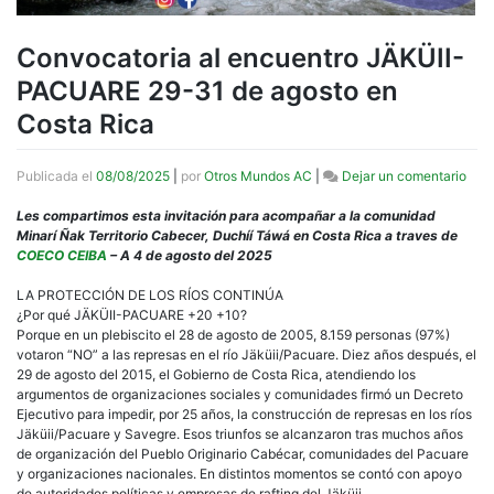
Convocatoria al encuentro JÄKÜII-
PACUARE 29-31 de agosto en
Costa Rica
en
Publicada el
08/08/2025
|
por
Otros Mundos AC
|
Dejar un comentario
Conv
al
Les compartimos esta invitación para acompañar a la comunidad
encu
Minarí Ñak Territorio Cabecer, Duchíí Táwá en Costa Rica a traves de
JÄKÜ
COECO CEIBA
– A 4 de agosto del 2025
PAC
29-
LA PROTECCIÓN DE LOS RÍOS CONTINÚA
31
¿Por qué JÄKÜII-PACUARE +20 +10?
de
Porque en un plebiscito el 28 de agosto de 2005, 8.159 personas (97%)
agos
votaron “NO” a las represas en el río Jäküii/Pacuare. Diez años después, el
en
29 de agosto del 2015, el Gobierno de Costa Rica, atendiendo los
Cos
argumentos de organizaciones sociales y comunidades firmó un Decreto
Rica
Ejecutivo para impedir, por 25 años, la construcción de represas en los ríos
Jäküii/Pacuare y Savegre. Esos triunfos se alcanzaron tras muchos años
de organización del Pueblo Originario Cabécar, comunidades del Pacuare
y organizaciones nacionales. En distintos momentos se contó con apoyo
de autoridades políticas y empresas de rafting del Jäküii.