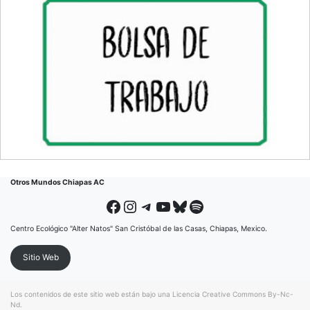
Otros Mundos Chiapas AC
Facebook
Instagram
Telegram
YouTube
Bluesky
Spotify
Centro Ecológico "Alter Natos" San Cristóbal de las Casas, Chiapas, Mexico.
Sitio Web
Los contenidos de este sitio web están bajo una
Licencia Creative Commons By-Nc-
Nd
.