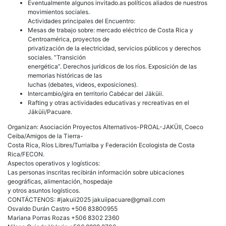
Eventualmente algunos invitado.as políticos aliados de nuestros
movimientos sociales.
Actividades principales del Encuentro:
Mesas de trabajo sobre: mercado eléctrico de Costa Rica y
Centroamérica, proyectos de
privatización de la electricidad, servicios públicos y derechos
sociales. “Transición
energética”. Derechos jurídicos de los ríos. Exposición de las
memorias históricas de las
luchas (debates, videos, exposiciones).
Intercambio/gira en territorio Cabécar del Jäküii.
Rafting y otras actividades educativas y recreativas en el
Jäküii/Pacuare.
Organizan: Asociación Proyectos Alternativos-PROAL-JAKÜII, Coeco
Ceiba/Amigos de la Tierra-
Costa Rica, Ríos Libres/Turrialba y Federación Ecologista de Costa
Rica/FECON.
Aspectos operativos y logísticos:
Las personas inscritas recibirán información sobre ubicaciones
geográficas, alimentación, hospedaje
y otros asuntos logísticos.
CONTÁCTENOS: #jakuii2025 jakuiipacuare@gmail.com
Osvaldo Durán Castro +506 83800955
Mariana Porras Rozas +506 8302 2360