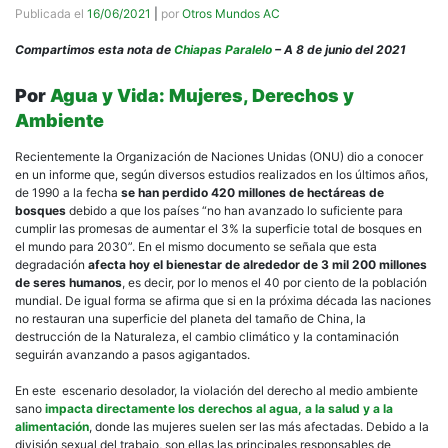
Publicada el
16/06/2021
|
por
Otros Mundos AC
Compartimos esta nota de
Chiapas Paralelo
– A 8 de junio del 2021
Por
Agua y Vida: Mujeres, Derechos y
Ambiente
Recientemente la Organización de Naciones Unidas (ONU) dio a conocer
en un informe que, según diversos estudios realizados en los últimos años,
de 1990 a la fecha
se han perdido 420 millones de hectáreas de
bosques
debido a que los países “no han avanzado lo suficiente para
cumplir las promesas de aumentar el 3% la superficie total de bosques en
el mundo para 2030”. En el mismo documento se señala que esta
degradación
afecta hoy el bienestar de alrededor de 3 mil 200 millones
de seres humanos
, es decir, por lo menos el 40 por ciento de la población
mundial. De igual forma se afirma que si en la próxima década las naciones
no restauran una superficie del planeta del tamaño de China, la
destrucción de la Naturaleza, el cambio climático y la contaminación
seguirán avanzando a pasos agigantados.
En este escenario desolador, la violación del derecho al medio ambiente
sano
impacta directamente los derechos al agua, a la salud y a la
alimentación
, donde las mujeres suelen ser las más afectadas. Debido a la
división sexual del trabajo, son ellas las principales responsables de