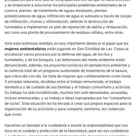
y se empezaría a solucionar los principales problemas ambientales de la
cuenca: plantas de tratamiento de aguas residuales, plantas
potabilizadoras de agua, infiltración de agua al subsuelo a través de zanjas
de infiltración, viveros y reforestación, detener la destrucción de
humedales e implementar un plan de reparación de daños y restauración,
así como una planta de procesamiento de residuos sólidos, entre otras.
Ante esta lastimosa realidad, es muy importante destacar el papel que las
mujeres ambientalistas
están jugando en San Cristóbal de Las Casas al
encabezar varios procesos por la defensa del agua, de los ríos y
humedales, y de los bosques. Las defensoras del medio ambiente están
denunciando, además, los proyectos turísticos sin perspectiva ambiental y
la carencia total de un programa sustentable de tratamiento de la basura,
que crece día con día. Se trata de mujeres que cotidianamente viven hasta
3 jornadas laborales, divididas entre el trabajo remunerado, el trabajo
doméstico y de cuidado de sus familias y el trabajo comunitario y activista.
Su trabajo ha sido invisibilizado, muchas han sido denostadas, acosadas,
incluso amenazadas, y su trabajo e ideas expropiadas por los “compañeros
de lucha”. Esta situación las ha llevado a crear sus propios espacios para la
organización de su activismo y para compartir, asimismo, las violencias
que viven.
Hacemos un llamado a la ciudadanía a asumir la responsabilidad que nos
toca en el cuidado y protección de la Naturaleza, para ser sus cuidadoras