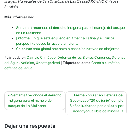
Imagen: Humedales de San Cristóbal de Las Casas/ARCHIVO Chiapas
Paralelo
Más información:
Semarnat reconoce el derecho indígena para el manejo del bosque
de La Malinche
[Informe] Lo que está en juego en América Latina y el Caribe:
perspectiva desde la justicia ambienta
Calentamiento global amenaza a especies nativas de abejorros
Publicada en
Cambio Climático
,
Defensa de los Bienes Comunes
,
Defensa
del Agua
,
Noticias
,
Uncategorized
|
Etiquetada como
Cambio climático
,
defensa del agua
Navegación
Semarnat reconoce el derecho
Frente Popular en Defensa del
indígena para el manejo del
Soconusco “20 de junio” cumple
de
bosque de La Malinche
6 años luchando por la vida y por
entradas
Acacoyagua libre de minería
Dejar una respuesta