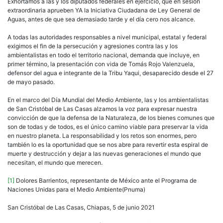
Exhortamos a las y los diputados federales en ejercicio, que en sesión
extraordinaria aprueben YA la Iniciativa Ciudadana de Ley General de
Aguas, antes de que sea demasiado tarde y el día cero nos alcance.
A todas las autoridades responsables a nivel municipal, estatal y federal
exigimos el fin de la persecución y agresiones contra las y los
ambientalistas en todo el territorio nacional, demanda que incluye, en
primer término, la presentación con vida de Tomás Rojo Valenzuela,
defensor del agua e integrante de la Tribu Yaqui, desaparecido desde el 27
de mayo pasado.
En el marco del Día Mundial del Medio Ambiente, las y los ambientalistas
de San Cristóbal de Las Casas alzamos la voz para expresar nuestra
convicción de que la defensa de la Naturaleza, de los bienes comunes que
son de todas y de todos, es el único camino viable para preservar la vida
en nuestro planeta. La responsabilidad y los retos son enormes, pero
también lo es la oportunidad que se nos abre para revertir esta espiral de
muerte y destrucción y dejar a las nuevas generaciones el mundo que
necesitan, el mundo que merecen.
[1]
Dolores Barrientos, representante de México ante el Programa de
Naciones Unidas para el Medio Ambiente(Pnuma)
San Cristóbal de Las Casas, Chiapas, 5 de junio 2021