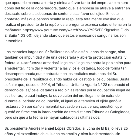
que opera de manera abierta y cínica a favor tanto del empresario minero
como del tío de la gobernadora, tanto que la empresa se atreve a entrar en
desacato sobre las decenas de sentencias a favor del ejido. En este
contexto, más que penoso resulta la respuesta totalmente evasiva que
realiza el presidente de la república a pregunta expresa sobre el tema en la
mañanera https://www.youtube.com/watch?v=wYYR5xTGKIg(sobre Ejido
El Bajío 1:03:00), dejando claro que estos empresarios sanguinarios son
intocables.
Los manteles largos del Sr Baillères no sólo están llenos de sangre, sino
también de impunidad y de una descarada y abierta protección estatal y
federal al usar fuerzas armadas1 legales e ilegales contra la población para
amedrentar, intimidar y violentar a las y los ejidatarios, todo de forma tan
desproporcionada,que contrasta con los recitales matutinos del Sr.
presidente de la república cuando habla del castigo a los culpables. Basta
señalar que, desde el 2014, el Tribunal Unitario Agrario N° 28 reconoció el
derecho de las/los ejidatarios a recibir las rentas por la ocupación ilegal de
sus tierras, lo cual incluye la devolución del oro ilegalmente extraído
durante el periodo de ocupación, al igual que también el ejido ganó la
restauración por daño ambiental causado en sus tierras, cuestión que
quedó en firme con la intervención de tres distintos Tribunales Colegiados,
pero sin que a la fecha se hayan saldado las últimas dos.
Sr. presidente Andrés Manuel López Obrador, la lucha de El Bajío lleva 25
años y el expediente de su lucha es amplio y bien fundamentado, sin