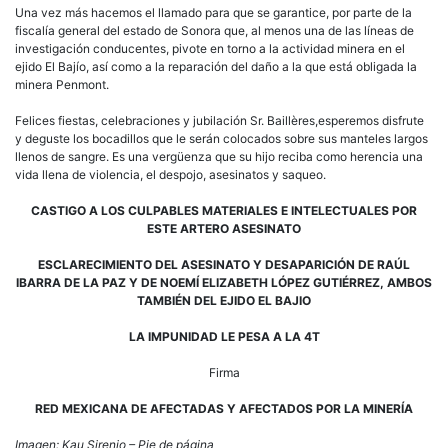
Una vez más hacemos el llamado para que se garantice, por parte de la
fiscalía general del estado de Sonora que, al menos una de las líneas de
investigación conducentes, pivote en torno a la actividad minera en el
ejido El Bajío, así como a la reparación del daño a la que está obligada la
minera Penmont.
Felices fiestas, celebraciones y jubilación Sr. Baillères,esperemos disfrute
y deguste los bocadillos que le serán colocados sobre sus manteles largos
llenos de sangre. Es una vergüenza que su hijo reciba como herencia una
vida llena de violencia, el despojo, asesinatos y saqueo.
CASTIGO A LOS CULPABLES MATERIALES E INTELECTUALES POR
ESTE ARTERO ASESINATO
ESCLARECIMIENTO DEL ASESINATO Y DESAPARICIÓN DE RAÚL
IBARRA DE LA PAZ Y DE NOEMÍ ELIZABETH LÓPEZ GUTIÉRREZ, AMBOS
TAMBIÉN DEL EJIDO EL BAJIO
LA IMPUNIDAD LE PESA A LA 4T
Firma
RED MEXICANA DE AFECTADAS Y AFECTADOS POR LA MINERÍA
Imagen: Kau Sirenio – Pie de página