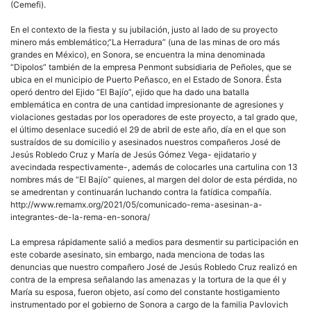
(Cemefi).
En el contexto de la fiesta y su jubilación, justo al lado de su proyecto
minero más emblemático;“La Herradura” (una de las minas de oro más
grandes en México), en Sonora, se encuentra la mina denominada
“Dipolos” también de la empresa Penmont subsidiaria de Peñoles, que se
ubica en el municipio de Puerto Peñasco, en el Estado de Sonora. Ésta
operó dentro del Ejido “El Bajío”, ejido que ha dado una batalla
emblemática en contra de una cantidad impresionante de agresiones y
violaciones gestadas por los operadores de este proyecto, a tal grado que,
el último desenlace sucedió el 29 de abril de este año, día en el que son
sustraídos de su domicilio y asesinados nuestros compañeros José de
Jesús Robledo Cruz y María de Jesús Gómez Vega- ejidatario y
avecindada respectivamente-, además de colocarles una cartulina con 13
nombres más de “El Bajío” quienes, al margen del dolor de esta pérdida, no
se amedrentan y continuarán luchando contra la fatídica compañía.
http://www.remamx.org/2021/05/comunicado-rema-asesinan-a-
integrantes-de-la-rema-en-sonora/
La empresa rápidamente salió a medios para desmentir su participación en
este cobarde asesinato, sin embargo, nada menciona de todas las
denuncias que nuestro compañero José de Jesús Robledo Cruz realizó en
contra de la empresa señalando las amenazas y la tortura de la que él y
María su esposa, fueron objeto, así como del constante hostigamiento
instrumentado por el gobierno de Sonora a cargo de la familia Pavlovich