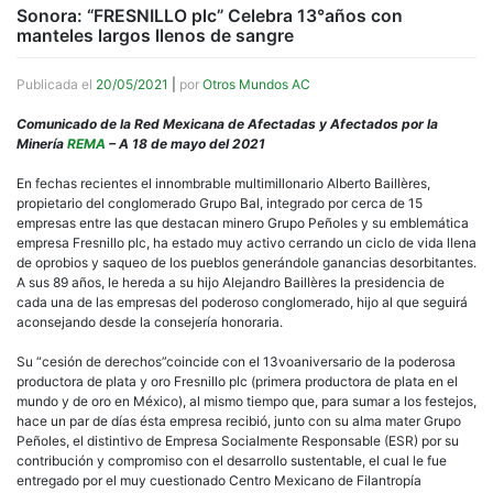
Sonora: “FRESNILLO plc” Celebra 13°años con
manteles largos llenos de sangre
Publicada el
20/05/2021
|
por
Otros Mundos AC
Comunicado de la Red Mexicana de Afectadas y Afectados por la
Minería
REMA
– A 18 de mayo del 2021
En fechas recientes el innombrable multimillonario Alberto Baillères,
propietario del conglomerado Grupo Bal, integrado por cerca de 15
empresas entre las que destacan minero Grupo Peñoles y su emblemática
empresa Fresnillo plc, ha estado muy activo cerrando un ciclo de vida llena
de oprobios y saqueo de los pueblos generándole ganancias desorbitantes.
A sus 89 años, le hereda a su hijo Alejandro Baillères la presidencia de
cada una de las empresas del poderoso conglomerado, hijo al que seguirá
aconsejando desde la consejería honoraria.
Su “cesión de derechos”coincide con el 13voaniversario de la poderosa
productora de plata y oro Fresnillo plc (primera productora de plata en el
mundo y de oro en México), al mismo tiempo que, para sumar a los festejos,
hace un par de días ésta empresa recibió, junto con su alma mater Grupo
Peñoles, el distintivo de Empresa Socialmente Responsable (ESR) por su
contribución y compromiso con el desarrollo sustentable, el cual le fue
entregado por el muy cuestionado Centro Mexicano de Filantropía