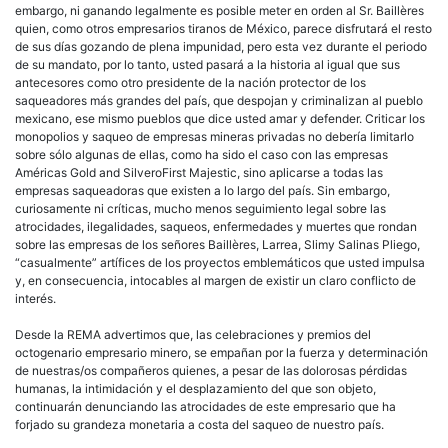
embargo, ni ganando legalmente es posible meter en orden al Sr. Baillères
quien, como otros empresarios tiranos de México, parece disfrutará el resto
de sus días gozando de plena impunidad, pero esta vez durante el periodo
de su mandato, por lo tanto, usted pasará a la historia al igual que sus
antecesores como otro presidente de la nación protector de los
saqueadores más grandes del país, que despojan y criminalizan al pueblo
mexicano, ese mismo pueblos que dice usted amar y defender. Criticar los
monopolios y saqueo de empresas mineras privadas no debería limitarlo
sobre sólo algunas de ellas, como ha sido el caso con las empresas
Américas Gold and SilveroFirst Majestic, sino aplicarse a todas las
empresas saqueadoras que existen a lo largo del país. Sin embargo,
curiosamente ni críticas, mucho menos seguimiento legal sobre las
atrocidades, ilegalidades, saqueos, enfermedades y muertes que rondan
sobre las empresas de los señores Baillères, Larrea, Slimy Salinas Pliego,
“casualmente” artífices de los proyectos emblemáticos que usted impulsa
y, en consecuencia, intocables al margen de existir un claro conflicto de
interés.
Desde la REMA advertimos que, las celebraciones y premios del
octogenario empresario minero, se empañan por la fuerza y determinación
de nuestras/os compañeros quienes, a pesar de las dolorosas pérdidas
humanas, la intimidación y el desplazamiento del que son objeto,
continuarán denunciando las atrocidades de este empresario que ha
forjado su grandeza monetaria a costa del saqueo de nuestro país.