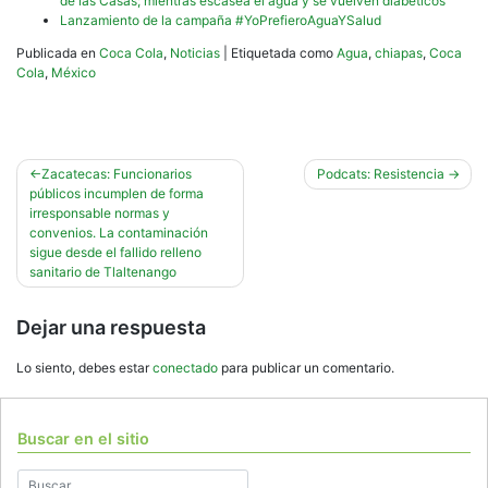
de las Casas; mientras escasea el agua y se vuelven diabéticos
Lanzamiento de la campaña #YoPrefieroAguaYSalud
Publicada en
Coca Cola
,
Noticias
|
Etiquetada como
Agua
,
chiapas
,
Coca
Cola
,
México
Navegación
Zacatecas: Funcionarios
Podcats: Resistencia
públicos incumplen de forma
de
irresponsable normas y
entradas
convenios. La contaminación
sigue desde el fallido relleno
sanitario de Tlaltenango
Dejar una respuesta
Lo siento, debes estar
conectado
para publicar un comentario.
Buscar en el sitio