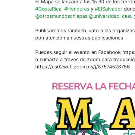
El Mapa se lanzará a las 15.30 de los territ
#CostaRica
,
#Honduras
y
#ElSalvador
donde
@otrosmundoschiapas
@universidad_cesu
Publicaremos también junto a las organiza
pon atención a nuestras publicaciones
Puedes seguir el evento en Facebook http
o sumarte a través de zoom para traducci
https://us02web.zoom.us/j/87574528756