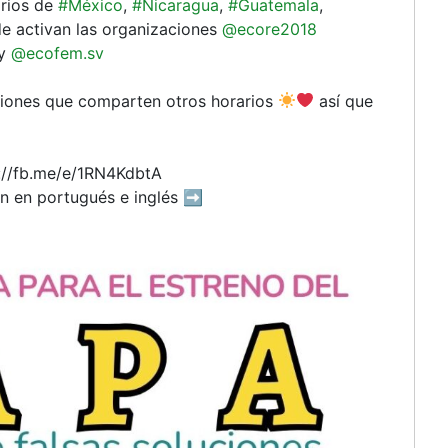
orios de
#México
,
#Nicaragua
,
#Guatemala
,
 activan las organizaciones
@ecore2018
y
@ecofem.sv
ciones que comparten otros horarios
así que
s://fb.me/e/1RN4KdbtA
ón en portugués e inglés ➡