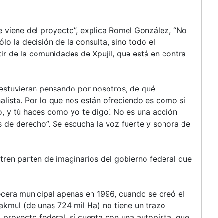
e viene del proyecto”, explica Romel González, “No
ólo la decisión de la consulta, sino todo el
tir de la comunidades de Xpujil, que está en contra
estuvieran pensando por nosotros, de qué
alista. Por lo que nos están ofreciendo es como si
llo, y tú haces como yo te digo’. No es una acción
 de derecho”. Se escucha la voz fuerte y sonora de
.
l tren parten de imaginarios del gobierno federal que
becera municipal apenas en 1996, cuando se creó el
lakmul (de unas 724 mil Ha) no tiene un trazo
l proyecto federal, sí cuenta con una autopista, que