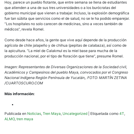
Hoy, parece un pueblo flotante, que entre semana se llena de estudiantes
que atienden a una de sus tres universidades o a los burócratas del
gobierno municipal que vienen a trabajar. Incluso, la explosión demográfica
fue tan súbita que servicios como el de salud, no se le ha podido emparejar.
“Los hospitales no solo carecen de medicinas, sino a veces también de
médicos”, revela Romel.
Como desde hace años, la gente que vive aquí depende de la producción
agrícola de chile jalapeño y de chihua (pepitas de calabaza), así como de
la apicultura. “La miel de Calakmul es la miel base para mucha de la
producción nacional, por el tipo de floración que tiene”, presume Romel.
Imagen: Representantes de Diversas Organizaciones de la Sociedad civil,
Académicos y Campesinos del pueblo Maya, convocados por el Congreso
Nacional Indígena Región Península de Yucatán,. FOTO: MARTÍN ZETINA
/CUARTOSCURO.COM
Más información:
Publicada en
Noticias
,
Tren Maya
,
Uncategorized
|
Etiquetada como
4T
,
ALMO
,
tren maya