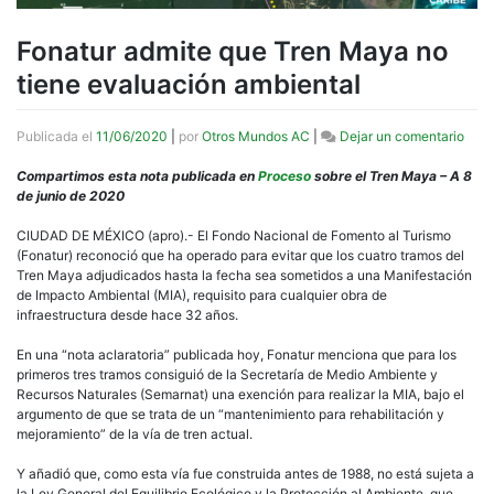
Fonatur admite que Tren Maya no
tiene evaluación ambiental
en
Publicada el
11/06/2020
|
por
Otros Mundos AC
|
Dejar un comentario
Fona
admi
Compartimos esta nota publicada en
Proceso
sobre el Tren Maya – A 8
que
de junio de 2020
Tren
May
CIUDAD DE MÉXICO (apro).- El Fondo Nacional de Fomento al Turismo
no
(Fonatur) reconoció que ha operado para evitar que los cuatro tramos del
tiene
Tren Maya adjudicados hasta la fecha sea sometidos a una Manifestación
eval
de Impacto Ambiental (MIA), requisito para cualquier obra de
ambi
infraestructura desde hace 32 años.
En una “nota aclaratoria” publicada hoy, Fonatur menciona que para los
primeros tres tramos consiguió de la Secretaría de Medio Ambiente y
Recursos Naturales (Semarnat) una exención para realizar la MIA, bajo el
argumento de que se trata de un “mantenimiento para rehabilitación y
mejoramiento” de la vía de tren actual.
Y añadió que, como esta vía fue construida antes de 1988, no está sujeta a
la Ley General del Equilibrio Ecológico y la Protección al Ambiente, que