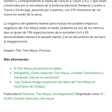
número 5, correspondiente al tramo de Cancún a Tulum, y 6 y 7, que serán
construidos por la Secretaría de la Defensa Nacional (Sedena) y unirán a
Tulum y Escárcega, pasando por Calakmul, con 270 kilómetros de vía
nueva en medio de la selva.
La negativa del gobierno federal para evaluar los posibles impactos
negativos del Tren Maya sobre el medio ambiente es uno de los motivos
que un grupo de 159 organizaciones de la sociedad civil y 85
personalidades destacó el pasado martes 2 en un documento de rechazo
al megaproyecto.
Imagen: Plan
Tren Maya, Proceso
Más información:
El Tren Maya privatizará los ejidos
[Infografía] ¿Cómo impactan Tren Maya, Corredor Transístmico y
Sembrado Vida en los territorios?
Juez federal otorga suspensión de obras del Tren Maya en
municipios de Chiapas
Publicada en
Noticias
,
Tren Maya
,
Uncategorized
|
Etiquetada como
4T
,
ALMO
,
Sureste mexicano
,
tren maya