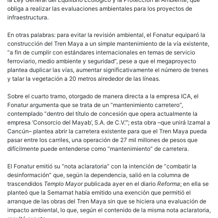
obliga a realizar las evaluaciones ambientales para los proyectos de
infraestructura.
En otras palabras: para evitar la revisión ambiental, el Fonatur equiparó la
construcción del Tren Maya a un simple mantenimiento de la vía existente,
“a fin de cumplir con estándares internacionales en temas de servicio
ferroviario, medio ambiente y seguridad”, pese a que el megaproyecto
plantea duplicar las vías, aumentar significativamente el número de trenes
y talar la vegetación a 20 metros alrededor de las líneas.
Sobre el cuarto tramo, otorgado de manera directa a la empresa ICA, el
Fonatur argumenta que se trata de un “mantenimiento carretero”,
contemplado “dentro del título de concesión que opera actualmente la
empresa ‘Consorcio del Mayab’, S.A. de C.V.’”; esta obra –que unirá Izamal a
Cancún– plantea abrir la carretera existente para que el Tren Maya pueda
pasar entre los carriles, una operación de 27 mil millones de pesos que
difícilmente puede entenderse como “mantenimiento” de carretera.
El Fonatur emitió su “nota aclaratoria” con la intención de “combatir la
desinformación” que, según la dependencia, salió en la columna de
trascendidos
Templo Mayor
publicada ayer en el diario
Reforma
; en ella se
planteó que la Semarnat había emitido una exención que permitió el
arranque de las obras del Tren Maya sin que se hiciera una evaluación de
impacto ambiental, lo que, según el contenido de la misma nota aclaratoria,