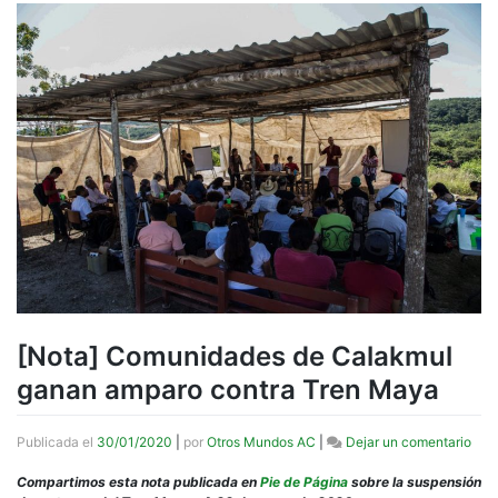
[Nota] Comunidades de Calakmul
ganan amparo contra Tren Maya
en
Publicada el
30/01/2020
|
por
Otros Mundos AC
|
Dejar un comentario
[Not
Com
Compartimos esta nota publicada en
Pie de Página
sobre la suspensión