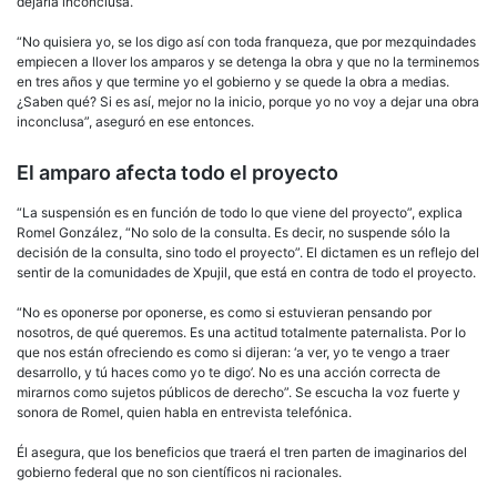
dejaría inconclusa.
“No quisiera yo, se los digo así con toda franqueza, que por mezquindades
empiecen a llover los amparos y se detenga la obra y que no la terminemos
en tres años y que termine yo el gobierno y se quede la obra a medias.
¿Saben qué? Si es así, mejor no la inicio, porque yo no voy a dejar una obra
inconclusa”, aseguró en ese entonces.
El amparo afecta todo el proyecto
“La suspensión es en función de todo lo que viene del proyecto”, explica
Romel González, “No solo de la consulta. Es decir, no suspende sólo la
decisión de la consulta, sino todo el proyecto”. El dictamen es un reflejo del
sentir de la comunidades de Xpujil, que está en contra de todo el proyecto.
“No es oponerse por oponerse, es como si estuvieran pensando por
nosotros, de qué queremos. Es una actitud totalmente paternalista. Por lo
que nos están ofreciendo es como si dijeran: ‘a ver, yo te vengo a traer
desarrollo, y tú haces como yo te digo’. No es una acción correcta de
mirarnos como sujetos públicos de derecho”. Se escucha la voz fuerte y
sonora de Romel, quien habla en entrevista telefónica.
Él asegura, que los beneficios que traerá el tren parten de imaginarios del
gobierno federal que no son científicos ni racionales.