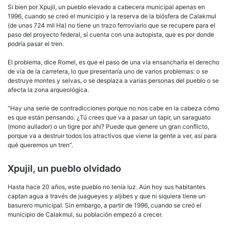
Si bien por Xpujil, un pueblo elevado a cabecera municipal apenas en
1996, cuando se creó el municipio y la reserva de la biósfera de Calakmul
(de unas 724 mil Ha) no tiene un trazo ferroviario que se recupere para el
paso del proyecto federal, sí cuenta con una autopista, que es por donde
podría pasar el tren.
El problema, dice Romel, es que el paso de una vía ensancharía el derecho
de vía de la carretera, lo que presentaría uno de varios problemas: o se
destruye montes y selvas, o se desplaza a varias personas del pueblo o se
afecta la zona arqueológica.
“Hay una serie de contradicciones porque no nos cabe en la cabeza cómo
es que están pensando. ¿Tú crees que va a pasar un tapir, un saraguato
(mono aullador) o un tigre por ahí? Puede que genere un gran conflicto,
porque va a destruir todos los atractivos que viene la gente a ver, así para
qué queremos un tren”.
Xpujil, un pueblo olvidado
Hasta hace 20 años, este pueblo no tenía luz. Aún hoy sus habitantes
captan agua a través de juagueyes y aljibes y que ni siquiera tiene un
basurero municipal. Sin embargo, a partir de 1996, cuando se creó el
municipio de Calakmul, su población empezó a crecer.