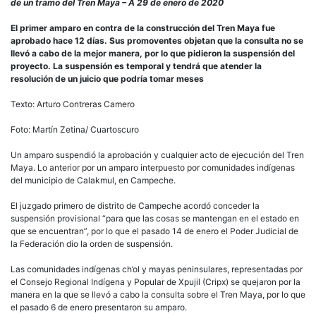
de
de un tramo del Tren Maya – A 29 de enero de 2020
Cal
gan
El primer amparo en contra de la construcción del Tren Maya fue
amp
aprobado hace 12 días. Sus promoventes objetan que la consulta no se
cont
llevó a cabo de la mejor manera, por lo que pidieron la suspensión del
Tren
proyecto. La suspensión es temporal y tendrá que atender la
May
resolución de un juicio que podría tomar meses
Texto: Arturo Contreras Camero
Foto: Martín Zetina/ Cuartoscuro
Un amparo suspendió la aprobación y cualquier acto de ejecución del Tren
Maya. Lo anterior por un amparo interpuesto por comunidades indígenas
del municipio de Calakmul, en Campeche.
El juzgado primero de distrito de Campeche acordó conceder la
suspensión provisional “para que las cosas se mantengan en el estado en
que se encuentran”, por lo que el pasado 14 de enero el Poder Judicial de
la Federación dio la orden de suspensión.
Las comunidades indígenas ch’ol y mayas peninsulares, representadas por
el Consejo Regional Indígena y Popular de Xpujil (Cripx) se quejaron por la
manera en la que se llevó a cabo la consulta sobre el Tren Maya, por lo que
el pasado 6 de enero presentaron su amparo.