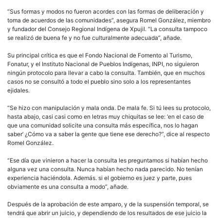
“Sus formas y modos no fueron acordes con las formas de deliberación y
toma de acuerdos de las comunidades”, asegura Romel González, miembro
y fundador del Consejo Regional Indígena de Xpujil. “La consulta tampoco
se realizó de buena fe y no fue culturalmente adecuada”, añade.
Su principal crítica es que el Fondo Nacional de Fomento al Turismo,
Fonatur, y el Instituto Nacional de Pueblos Indígenas, INPI, no siguieron
ningún protocolo para llevar a cabo la consulta. También, que en muchos
casos no se consultó a todo el pueblo sino solo a los representantes
ejidales.
“Se hizo con manipulación y mala onda. De mala fe. Si tú lees su protocolo,
hasta abajo, casi casi como en letras muy chiquitas se lee: ‘en el caso de
que una comunidad solicite una consulta más específica, nos lo hagan
saber’ ¿Cómo va a saber la gente que tiene ese derecho?”, dice al respecto
Romel González.
“Ese día que vinieron a hacer la consulta les preguntamos si habían hecho
alguna vez una consulta. Nunca habían hecho nada parecido. No tenían
experiencia haciéndola. Además. si el gobierno es juez y parte, pues
obviamente es una consulta a modo”, añade.
Después de la aprobación de este amparo, y de la suspensión temporal, se
tendrá que abrir un juicio, y dependiendo de los resultados de ese juicio la