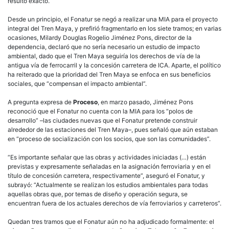
resultó exacto.
Desde un principio, el Fonatur se negó a realizar una MIA para el proyecto
integral del Tren Maya, y prefirió fragmentarlo en los siete tramos; en varias
ocasiones, Milardy Douglas Rogelio Jiménez Pons, director de la
dependencia, declaró que no sería necesario un estudio de impacto
ambiental, dado que el Tren Maya seguiría los derechos de vía de la
antigua vía de ferrocarril y la concesión carretera de ICA. Aparte, el político
ha reiterado que la prioridad del Tren Maya se enfoca en sus beneficios
sociales, que “compensan el impacto ambiental”.
A pregunta expresa de
Proceso
, en marzo pasado, Jiménez Pons
reconoció que el Fonatur no cuenta con la MIA para los “polos de
desarrollo” –las ciudades nuevas que el Fonatur pretende construir
alrededor de las estaciones del Tren Maya–, pues señaló que aún estaban
en “proceso de socialización con los socios, que son las comunidades”.
“Es importante señalar que las obras y actividades iniciadas (…) están
previstas y expresamente señaladas en la asignación ferroviaria y en el
título de concesión carretera, respectivamente”, aseguró el Fonatur, y
subrayó: “Actualmente se realizan los estudios ambientales para todas
aquellas obras que, por temas de diseño y operación segura, se
encuentran fuera de los actuales derechos de vía ferroviarios y carreteros”.
Quedan tres tramos que el Fonatur aún no ha adjudicado formalmente: el